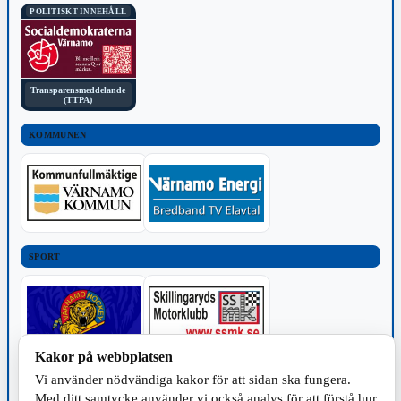
POLITISKT INNEHÅLL
Transparensmeddelande
(TTPA)
KOMMUNEN
SPORT
Kakor på webbplatsen
Vi använder nödvändiga kakor för att sidan ska fungera.
TILLVERKNING
Med ditt samtycke använder vi också analys för att förstå hur