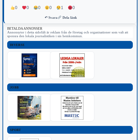
0
0
0
0
1
0
↶ Svara
Dela länk
BETALDA ANNONSER
Annonsytor i detta sidofält är reklam från de företag och organisationer som valt att
sponsra den lokala journalistiken i sin hemkommun.
DIVERSE
JOBB
SPORT