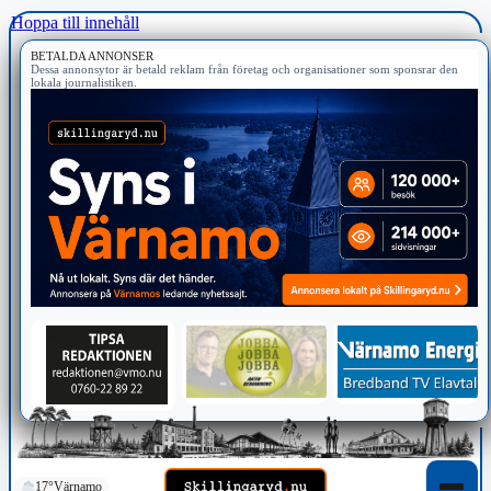
Hoppa till innehåll
BETALDA ANNONSER
Dessa annonsytor är betald reklam från företag och organisationer som sponsrar den
lokala journalistiken.
17°
Värnamo