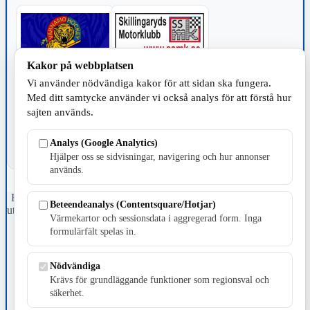
Kakor på webbplatsen
Vi använder nödvändiga kakor för att sidan ska fungera.
TILLVERKNING
Med ditt samtycke använder vi också analys för att förstå hur
sajten används.
Analys (Google Analytics)
Hjälper oss se sidvisningar, navigering och hur annonser
används.
Fristående webbtidningsföretag grundat 1991 som sedan 2002 ger
Beteendeanalys (Contentsquare/Hotjar)
ut tidningen Skillingaryd.nu och 2010 lanserades Värnamo.nu. Från
Värmekartor och sessionsdata i aggregerad form. Inga
april 2026 omfattar Skillingaryd.nu tre kommuner: Gnosjö,
formulärfält spelas in.
Värnamo och Vaggeryds kommun.
Kontakta oss
Nödvändiga
E-post: redaktionen@skillingaryd.nu
Krävs för grundläggande funktioner som regionsval och
Postadress: Gisslaköp 1, 568 92 Skillingaryd
säkerhet.
Kakinställningar