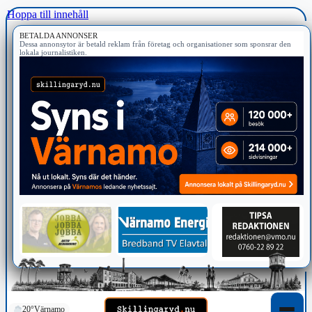
Hoppa till innehåll
BETALDA ANNONSER
Dessa annonsytor är betald reklam från företag och organisationer som sponsrar den
lokala journalistiken.
20°
Värnamo