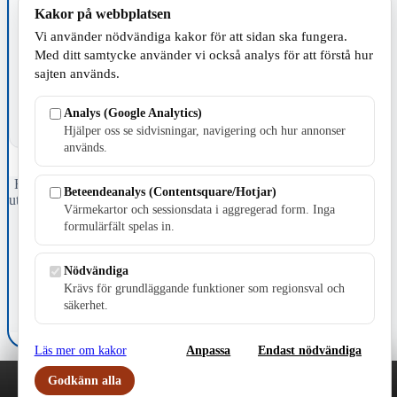
Kakor på webbplatsen
Vi använder nödvändiga kakor för att sidan ska fungera.
TILLVERKNING
Med ditt samtycke använder vi också analys för att förstå hur
sajten används.
Analys (Google Analytics)
Hjälper oss se sidvisningar, navigering och hur annonser
används.
Fristående webbtidningsföretag grundat 1991 som sedan 2002 ger
Beteendeanalys (Contentsquare/Hotjar)
ut tidningen Skillingaryd.nu och 2010 lanserades Värnamo.nu. Från
Värmekartor och sessionsdata i aggregerad form. Inga
april 2026 omfattar Skillingaryd.nu tre kommuner: Gnosjö,
formulärfält spelas in.
Värnamo och Vaggeryds kommun.
Kontakta oss
Nödvändiga
E-post: redaktionen@skillingaryd.nu
Krävs för grundläggande funktioner som regionsval och
Postadress: Gisslaköp 1, 568 92 Skillingaryd
säkerhet.
Kakinställningar
Läs mer om kakor
Anpassa
Endast nödvändiga
Godkänn alla
Play