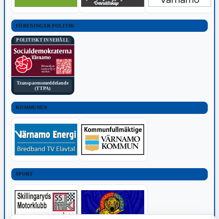
FÖRENINGAR POLITIK
POLITISKT INNEHÅLL
Transparensmeddelande
(TTPA)
KOMMUNEN
SPORT