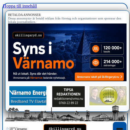
Hoppa till innehåll
BETALDA ANNONSER
Dessa annonsytor är betald reklam från företag och organisationer som sponsrar den
lokala journalistiken.
18°
Värnamo