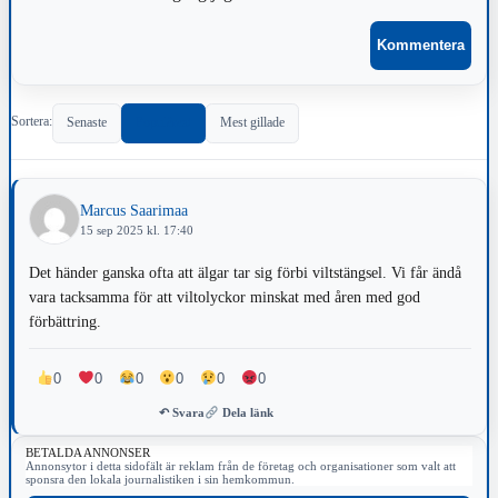
Sortera:
Senaste
Populärast
Mest gillade
Marcus Saarimaa
15 sep 2025 kl. 17:40
Det händer ganska ofta att älgar tar sig förbi viltstängsel. Vi får ändå
vara tacksamma för att viltolyckor minskat med åren med god
förbättring.
0
0
0
0
0
0
↶ Svara
Dela länk
BETALDA ANNONSER
Annonsytor i detta sidofält är reklam från de företag och organisationer som valt att
sponsra den lokala journalistiken i sin hemkommun.