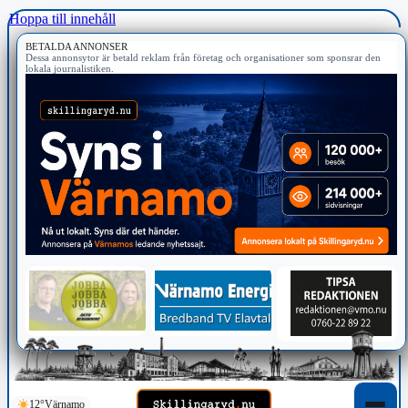
Hoppa till innehåll
BETALDA ANNONSER
Dessa annonsytor är betald reklam från företag och organisationer som sponsrar den
lokala journalistiken.
12°
Värnamo