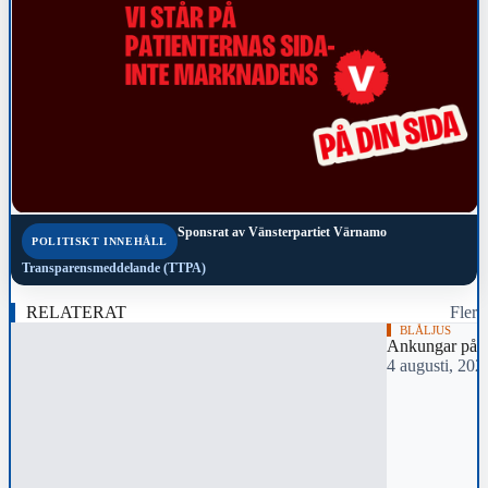
Sponsrat av
Vänsterpartiet Värnamo
POLITISKT INNEHÅLL
Transparensmeddelande (TTPA)
RELATERAT
Fler
BLÅLJUS
Ankungar på 
4 augusti, 202