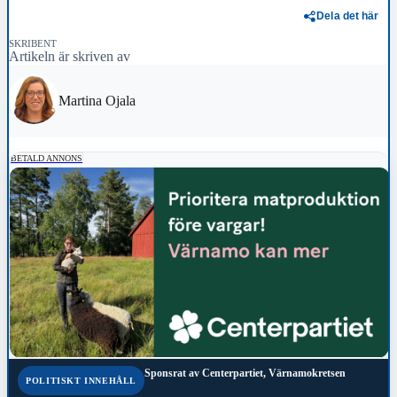
Dela det här
SKRIBENT
Artikeln är skriven av
Martina Ojala
BETALD ANNONS
Sponsrat av
Centerpartiet, Värnamokretsen
POLITISKT INNEHÅLL