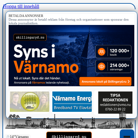
Hoppa till innehåll
BETALDA ANNONSER
Dessa annonsytor är betald reklam från företag och organisationer som sponsrar den
lokala journalistiken.
14°
Värnamo