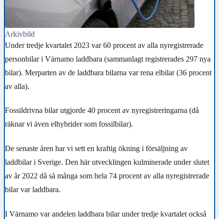
Arkivbild
Under tredje kvartalet 2023 var 60 procent av alla nyregistrerade
personbilar i Värnamo laddbara (sammanlagt registrerades 297 nya
bilar). Merparten av de laddbara bilarna var rena elbilar (36 procent
av alla).
Fossildrivna bilar utgjorde 40 procent av nyregistreringarna (då
räknar vi även elhybrider som fossilbilar).
De senaste åren har vi sett en kraftig ökning i försäljning av
laddbilar i Sverige. Den här utvecklingen kulminerade under slutet
av år 2022 då så många som hela 74 procent av alla nyregistrerade
bilar var laddbara.
I Värnamo var andelen laddbara bilar under tredje kvartalet också