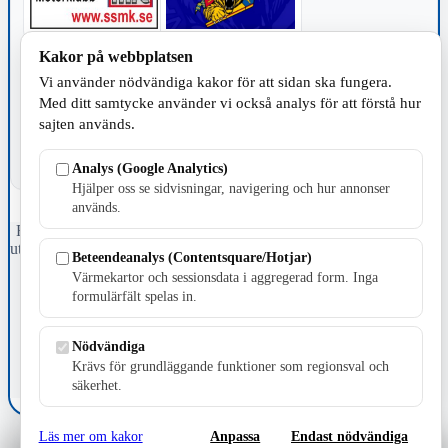
Kakor på webbplatsen
TILLVERKNING
Vi använder nödvändiga kakor för att sidan ska fungera.
Med ditt samtycke använder vi också analys för att förstå hur
sajten används.
Analys (Google Analytics)
Hjälper oss se sidvisningar, navigering och hur annonser
används.
Fristående webbtidningsföretag grundat 1991 som sedan 2002 ger
ut tidningen Skillingaryd.nu och 2010 lanserades Värnamo.nu. Från
Beteendeanalys (Contentsquare/Hotjar)
april 2026 omfattar Skillingaryd.nu tre kommuner: Gnosjö,
Värmekartor och sessionsdata i aggregerad form. Inga
Värnamo och Vaggeryds kommun.
formulärfält spelas in.
Kontakta oss
E-post: redaktionen@skillingaryd.nu
Nödvändiga
Postadress: Gisslaköp 1, 568 92 Skillingaryd
Krävs för grundläggande funktioner som regionsval och
säkerhet.
Kakinställningar
Läs mer om kakor
Anpassa
Endast nödvändiga