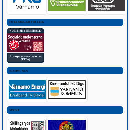
FÖRENINGAR POLITIK
POLITISKT INNEHÅLL
Transparensmeddelande
(TTPA)
KOMMUNEN
SPORT