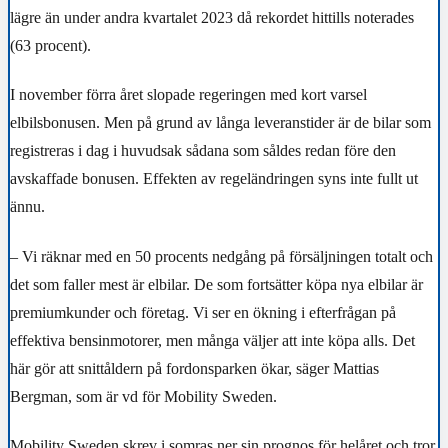
lägre än under andra kvartalet 2023 då rekordet hittills noterades
(63 procent).
I november förra året slopade regeringen med kort varsel
elbilsbonusen. Men på grund av långa leveranstider är de bilar som
registreras i dag i huvudsak sådana som såldes redan före den
avskaffade bonusen. Effekten av regeländringen syns inte fullt ut
ännu.
– Vi räknar med en 50 procents nedgång på försäljningen totalt och
det som faller mest är elbilar. De som fortsätter köpa nya elbilar är
premiumkunder och företag. Vi ser en ökning i efterfrågan på
effektiva bensinmotorer, men många väljer att inte köpa alls. Det
här gör att snittåldern på fordonsparken ökar, säger Mattias
Bergman, som är vd för Mobility Sweden.
Mobility Sweden skrev i somras ner sin prognos för helåret och tror