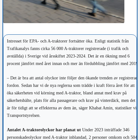
Intresset för EPA- och A-traktorer fortsätter öka. Enligt statistik från
Trafikanalys fanns cirka 56 000 A-traktorer registrerade (i trafik och
avställda) i Sverige vid årsskiftet 2023-2024. Det är en ökning med 6
procent jämfört med året innan och mer än fördubbling jämfört med 2019.
– Det är bra att antal olyckor inte följer den ökande trenden av registrerade
fordon. Sedan har vi de nya reglerna som trädde i kraft förra året för att
öka säkerheten vid körning med A-traktor, bland annat med krav på
säkerhetsbälte, plats för alla passagerare och krav på vinterdäck, men det
är för tidigt att se effekterna av dem än, säger Khabat Amin, statistiker vid
Transportstyrelsen.
Antalet A-traktorolyckor har planat ut
Under 2023 inträffade 346
personskadeolyckor med A-traktor inblandad, 2 personer omkom och 504