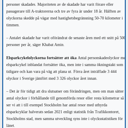
personer skadades. Majoriteten av de skadade har varit förare eller
passagerare till A-traktorerna och tre av fyra är under 18 år. Hälften av
olyckorna skedde på vägar med hastighetsbegränsning 50-70 kilometer i
timmen.
– Antalet skadade har varit oförändrat de senaste åren med ett snitt på 500
personer per år, säger Khabat Amin.
Elsparkcykelolyckorna fortsätter att öka
Antal personskadeolyckor med
elsparkcykel inblandat fortsätter öka, men inte i samma ökningstakt som
tidigare och kan vara på väg att plana ut. Förra året inträffade 3 444
olyckor i Sverige jämfört med 3 326 olyckor året innan.
– Det är för tidigt att dra slutsatser om förändringen, men om man sätter
antal olyckor i förhållande till genomförda resor eller resta kilometrar så
ser vi att i till exempel Stockholm har antal resor med uthyrda
elsparkcyklar halverats sedan 2021 enligt statistik från Trafikkontoret,
Stockholms stad, men samma utveckling syns inte i olycksstatistiken för
länet.