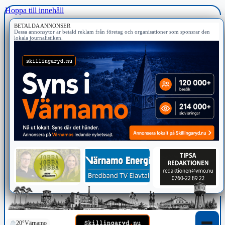
Hoppa till innehåll
BETALDA ANNONSER
Dessa annonsytor är betald reklam från företag och organisationer som sponsrar den
lokala journalistiken.
20°
Värnamo