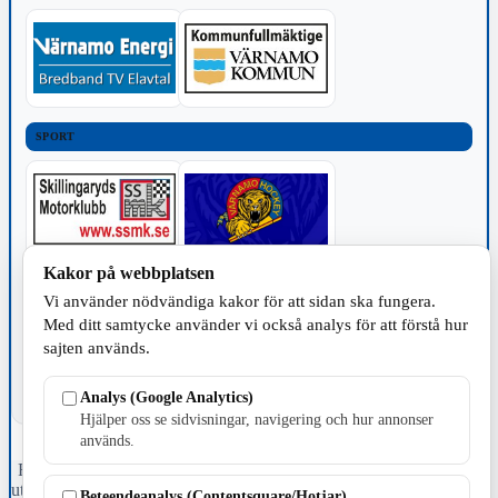
SPORT
Kakor på webbplatsen
TILLVERKNING
Vi använder nödvändiga kakor för att sidan ska fungera.
Med ditt samtycke använder vi också analys för att förstå hur
sajten används.
Analys (Google Analytics)
Hjälper oss se sidvisningar, navigering och hur annonser
används.
Fristående webbtidningsföretag grundat 1991 som sedan 2002 ger
ut tidningen Skillingaryd.nu och 2010 lanserades Värnamo.nu. Från
Beteendeanalys (Contentsquare/Hotjar)