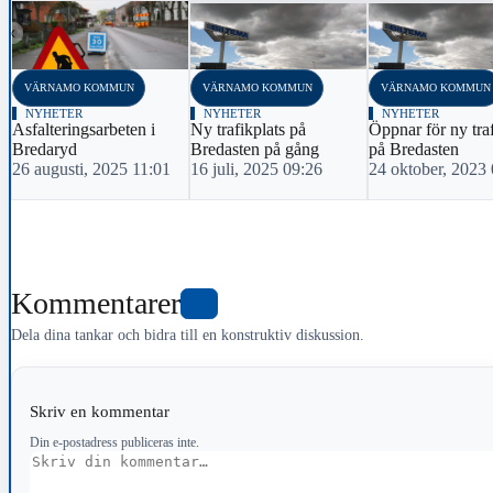
‹
VÄRNAMO KOMMUN
VÄRNAMO KOMMUN
VÄRNAMO KOMMUN
NYHETER
NYHETER
NYHETER
Asfalteringsarbeten i
Ny trafikplats på
Öppnar för ny traf
Bredaryd
Bredasten på gång
på Bredasten
26 augusti, 2025 11:01
16 juli, 2025 09:26
24 oktober, 2023
Kommentarer
0
Dela dina tankar och bidra till en konstruktiv diskussion.
Skriv en kommentar
Din e-postadress publiceras inte.
Kommentar