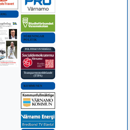
MANG
FÖRENINGAR
POLITIK
POLITISKT INNEHÅLL
Transparensmeddelande
(TTPA)
KOMMUNEN