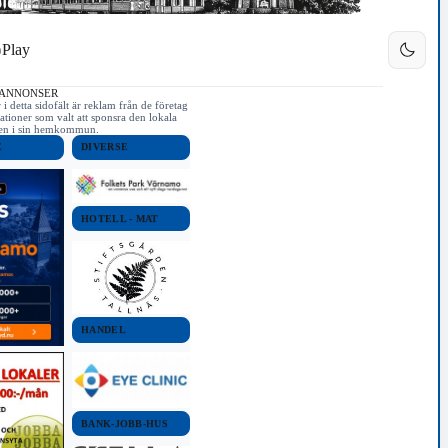
Play
 ANNONSER
i detta sidofält är reklam från de företag
ationer som valt att sponsra den lokala
iken i sin hemkommun.
E
DIVERSE
HOTELL - MAT
HANDEL
BANK-JOBB-HUS