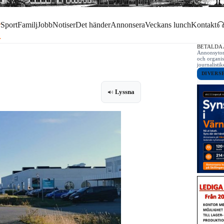
r
Sport
Familj
Jobb
Notiser
Det händer
Annonsera
Veckans lunch
Kontakt
BETALDA
Annonsytor 
och organis
journalist
DIVERS
Lyssna