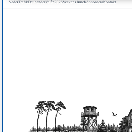
Väder
Trafik
Det händer
Valår 2026
Veckans lunch
Annonsera
Kontakt