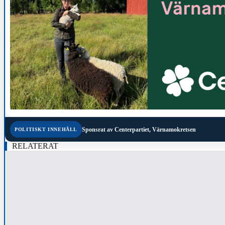
Sponsrat av
Centerpartiet, Värnamokretsen
POLITISKT INNEHÅLL
RELATERAT