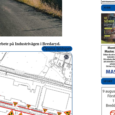
JOBB
ete på Industrivägen i Bredaryd.
Öppna bildspel
2/2
SPORT