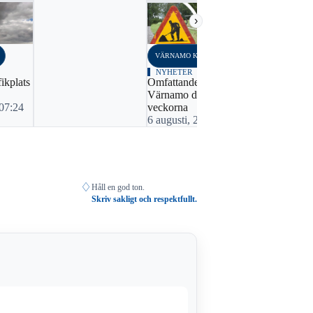
›
VÄRNAMO KOMMUN
NYHETER
ikplats
Omfattande vägarbeten i
Värnamo de kommande
 07:24
veckorna
6 augusti, 2022 16:09
♢
Håll en god ton.
Skriv sakligt och respektfullt.