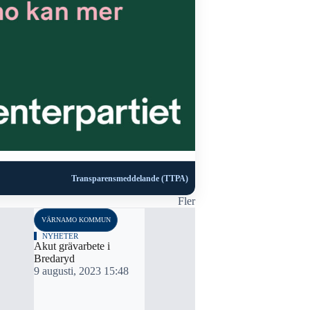
Transparensmeddelande (TTPA)
Fler
VÄRNAMO KOMMUN
VÄRNAMO K
NYHETER
NYHETER
Akut grävarbete i
Åkeri miljon
Bredaryd
Bredaryd
9 augusti, 2023 15:48
28 maj, 20