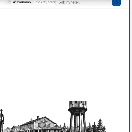
14°
Värnamo
Sök nyheter
⌕