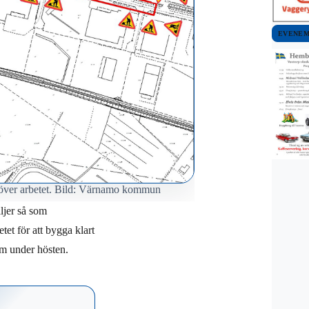
EVENE
n över arbetet. Bild: Värnamo kommun
ljer så som
et för att bygga klart
om under hösten.