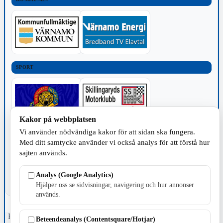
SPORT
Kakor på webbplatsen
Vi använder nödvändiga kakor för att sidan ska fungera.
TILLVERKNING
Med ditt samtycke använder vi också analys för att förstå hur
sajten används.
Analys (Google Analytics)
Hjälper oss se sidvisningar, navigering och hur annonser
används.
Fristående webbtidningsföretag grundat 1991 som sedan 2002 ger
Beteendeanalys (Contentsquare/Hotjar)