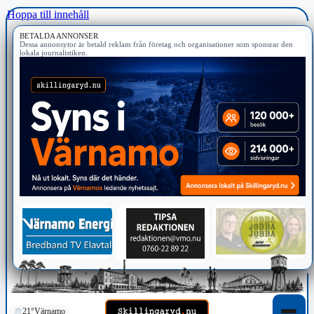
Hoppa till innehåll
BETALDA ANNONSER
Dessa annonsytor är betald reklam från företag och organisationer som sponsrar den
lokala journalistiken.
21°
Värnamo