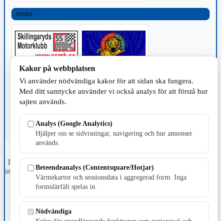
SPORT
Kakor på webbplatsen
Vi använder nödvändiga kakor för att sidan ska fungera.
TILLVERKNING
Med ditt samtycke använder vi också analys för att förstå hur
sajten används.
Analys (Google Analytics)
Hjälper oss se sidvisningar, navigering och hur annonser
används.
Fristående webbtidningsföretag grundat 1991 som sedan 2002 ger
Beteendeanalys (Contentsquare/Hotjar)
ut tidningen Skillingaryd.nu och 2010 lanserades Värnamo.nu. Från
Värmekartor och sessionsdata i aggregerad form. Inga
april 2026 omfattar Skillingaryd.nu tre kommuner: Gnosjö,
formulärfält spelas in.
Värnamo och Vaggeryds kommun.
Kontakta oss
Nödvändiga
E-post: redaktionen@skillingaryd.nu