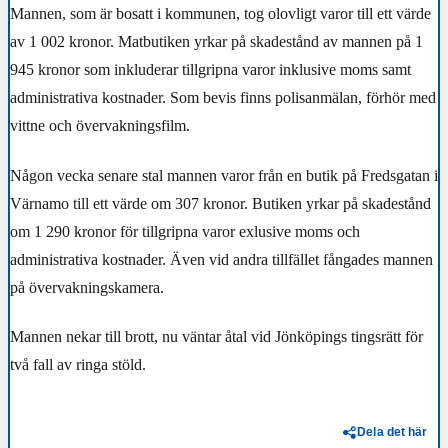
Mannen, som är bosatt i kommunen, tog olovligt varor till ett värde
av 1 002 kronor. Matbutiken yrkar på skadestånd av mannen på 1
945 kronor som inkluderar tillgripna varor inklusive moms samt
administrativa kostnader.
Som bevis finns polisanmälan, förhör med
vittne och övervakningsfilm.
Någon vecka senare stal mannen varor från en butik på Fredsgatan i
Värnamo till ett värde om 307 kronor. Butiken yrkar på skadestånd
om 1 290 kronor för tillgripna varor exlusive moms och
administrativa kostnader. Även vid andra tillfället fångades mannen
på övervakningskamera.
Mannen nekar till brott, nu väntar åtal vid Jönköpings tingsrätt för
två fall av ringa stöld.
Dela det här