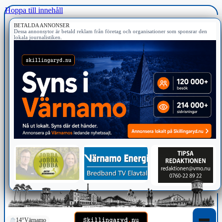
Hoppa till innehåll
BETALDA ANNONSER
Dessa annonsytor är betald reklam från företag och organisationer som sponsrar den
lokala journalistiken.
14°
Värnamo