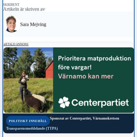
SKRIBENT
Artikeln är skriven av
Sara Mejving
BETALD ANNONS
Sponsrat av
Centerpartiet, Värnamokretsen
POLITISKT INNEHÅLL
Transparensmeddelande (TTPA)