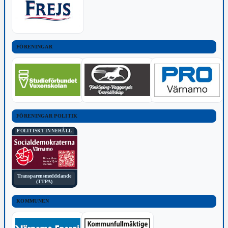
FÖRENINGAR
FÖRENINGAR POLITIK
POLITISKT INNEHÅLL
Transparensmeddelande
(TTPA)
KOMMUNEN