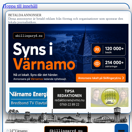
Hoppa till innehåll
BETALDA ANNONSER
Dessa annonsytor är betald reklam från företag och organisationer som sponsrar den
lokala journalistiken.
14°
Värnamo