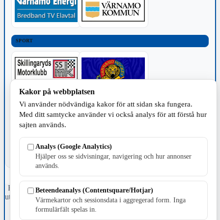
SPORT
Kakor på webbplatsen
Vi använder nödvändiga kakor för att sidan ska fungera.
TILLVERKNING
Med ditt samtycke använder vi också analys för att förstå hur
sajten används.
Analys (Google Analytics)
Hjälper oss se sidvisningar, navigering och hur annonser
används.
Fristående webbtidningsföretag grundat 1991 som sedan 2002 ger
Beteendeanalys (Contentsquare/Hotjar)
ut tidningen Skillingaryd.nu och 2010 lanserades Värnamo.nu. Från
Värmekartor och sessionsdata i aggregerad form. Inga
april 2026 omfattar Skillingaryd.nu tre kommuner: Gnosjö,
formulärfält spelas in.
Värnamo och Vaggeryds kommun.