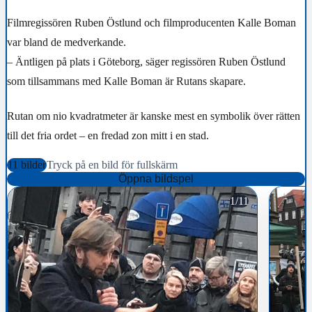
Filmregissören Ruben Östlund och filmproducenten Kalle Boman
var bland de medverkande.
– Äntligen på plats i Göteborg, säger regissören Ruben Östlund
som tillsammans med Kalle Boman är Rutans skapare.
Rutan om nio kvadratmeter är kanske mest en symbolik över rätten
till det fria ordet – en fredad zon mitt i en stad.
11 bilder
Tryck på en bild för fullskärm
Öppna bildspel
1/11