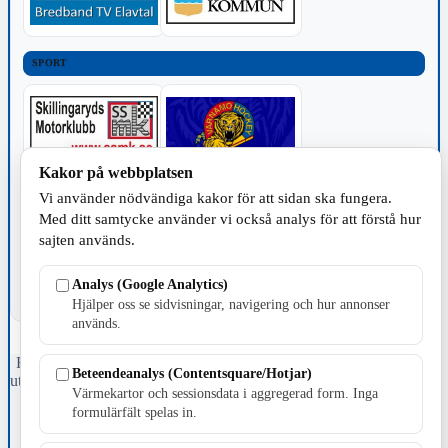
SPORT
Kakor på webbplatsen
Vi använder nödvändiga kakor för att sidan ska fungera.
TILLVERKNING
Med ditt samtycke använder vi också analys för att förstå hur
sajten används.
Analys (Google Analytics)
Hjälper oss se sidvisningar, navigering och hur annonser
används.
Fristående webbtidningsföretag grundat 1991 som sedan 2002 ger
Beteendeanalys (Contentsquare/Hotjar)
ut tidningen Skillingaryd.nu och 2010 lanserades Värnamo.nu. Från
Värmekartor och sessionsdata i aggregerad form. Inga
april 2026 omfattar Skillingaryd.nu tre kommuner: Gnosjö,
formulärfält spelas in.
Värnamo och Vaggeryds kommun.