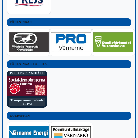
FÖRENINGAR
FÖRENINGAR POLITIK
POLITISKT INNEHÅLL
Transparensmeddelande
(TTPA)
KOMMUNEN