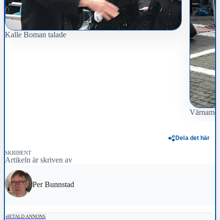
Kalle Boman talade
Värnamo h
Dela det här
SKRIBENT
Artikeln är skriven av
Per Bunnstad
BETALD ANNONS