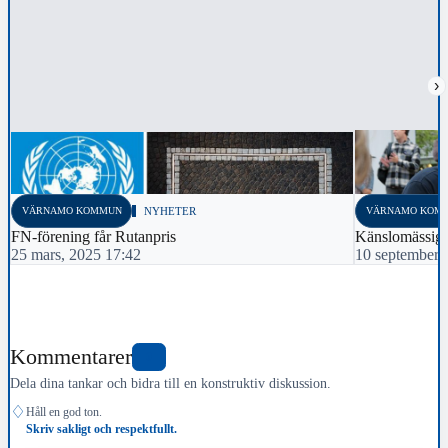
›
VÄRNAMO KOMMUN
NYHETER
VÄRNAMO KOM
FN-förening får Rutanpris
Känslomässig l
25 mars, 2025 17:42
10 september,
Kommentarer
0
Dela dina tankar och bidra till en konstruktiv diskussion.
♢
Håll en god ton.
Skriv sakligt och respektfullt.