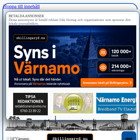
Hoppa till innehåll
BETALDA ANNONSER
Dessa annonsytor är betald reklam från företag och organisationer som sponsrar den
lokala journalistiken.
14°
Värnamo