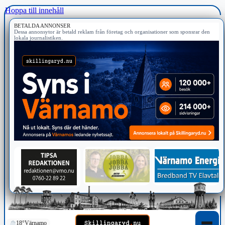
Hoppa till innehåll
BETALDA ANNONSER
Dessa annonsytor är betald reklam från företag och organisationer som sponsrar den
lokala journalistiken.
18°
Värnamo