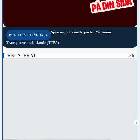
Sponsrat av
Vänsterpartiet Värnamo
POLITISKT INNEHÅLL
Transparensmeddelande (TTPA)
RELATERAT
Fler
›