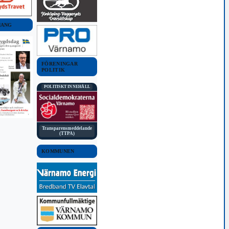
MANG
FÖRENINGAR
POLITIK
POLITISKT INNEHÅLL
Transparensmeddelande
(TTPA)
KOMMUNEN