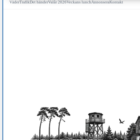
Väder
Trafik
Det händer
Valår 2026
Veckans lunch
Annonsera
Kontakt