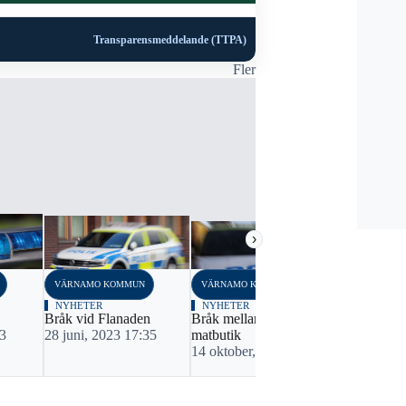
Transparensmeddelande (TTPA)
Fler
›
VÄRNAMO KOMMUN
VÄRNAMO KOMMUN
VÄRNAMO K
NYHETER
NYHETER
NYHETER
Bråk vid Flanaden
Bråk mellan två män i en
Minderåriga
13
28 juni, 2023 17:35
matbutik
26 maj, 20
14 oktober, 2022 22:52