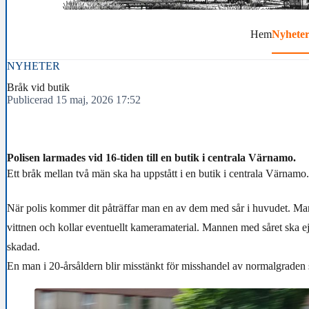
Hem
Nyhete
NYHETER
Bråk vid butik
Publicerad 15 maj, 2026 17:52
Polisen larmades vid 16-tiden till en butik i centrala Värnamo.
Ett bråk mellan två män ska ha uppstått i en butik i centrala Värnamo.
När polis kommer dit påträffar man en av dem med sår i huvudet. Man 
vittnen och kollar eventuellt kameramaterial. Mannen med såret ska ej 
skadad.
En man i 20-årsåldern blir misstänkt för misshandel av normalgraden