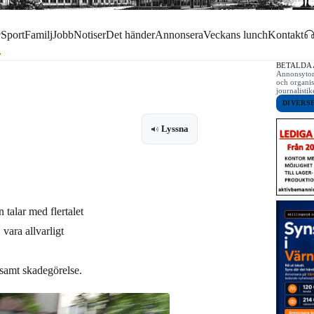
r
Sport
Familj
Jobb
Notiser
Det händer
Annonsera
Veckans lunch
Kontakt
BETALDA
Annonsytor 
och organis
journalist
DIVERS
Lyssna
talar med flertalet
vara allvarligt
 samt skadegörelse.