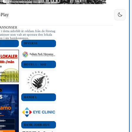
Play
 ANNONSER
i detta sidofält är reklam från de företag
ationer som valt att sponsra den lokala
iken i sin hemkommun.
E
DIVERSE
HOTELL - MAT
HANDEL
BANK-JOBB-HUS