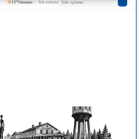
13°
Värnamo
Sök nyheter
⌕