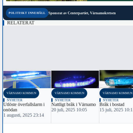
Sponsrat av
Centerpartiet, Värnamokretsen
POLITISKT INNEHÅLL
RELATERAT
‹
VÄRNAMO KOMMUN
VÄRNAMO KOMMUN
VÄRNAMO KOMMUN
NYHETER
NYHETER
NYHETER
Utlöste överfallslarm i
Nattligt bråk i Värnamo
Bråk i bostad
onödan
20 juli, 2025 10:05
15 juli, 2025 10:
1 augusti, 2025 23:14