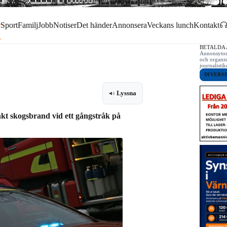
r
Sport
Familj
Jobb
Notiser
Det händer
Annonsera
Veckans lunch
Kontakt
BETALDA
Annonsytor 
och organis
journalist
DIVERS
Lyssna
nkt skogsbrand vid ett gångstråk på