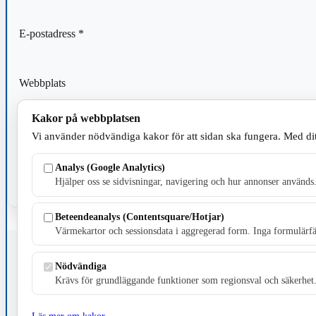
E-postadress
*
Webbplats
Kakor på webbplatsen
Spara mitt namn, min e-postadress och webbplats i denna webblä
Vi använder nödvändiga kakor för att sidan ska fungera. Med dit
kommentar.
Analys (Google Analytics)
Hjälper oss se sidvisningar, navigering och hur annonser används
Beteendeanalys (Contentsquare/Hotjar)
Värmekartor och sessionsdata i aggregerad form. Inga formulärfäl
Fristående webbtidningsföretag grundat 1991 som sedan 2002 ger u
Nödvändiga
Krävs för grundläggande funktioner som regionsval och säkerhet