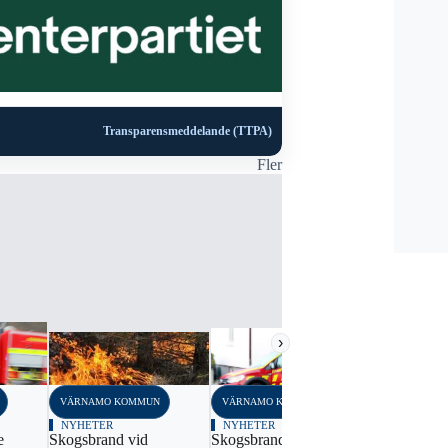
Transparensmeddelande (TTPA)
Fler
›
VÄRNAMO KOMMUN
VÄRNAMO KOMMUN
VÄRNAMO K
NYHETER
NYHETER
NYHETER
e
Skogsbrand vid
Skogsbrand på ö
Gräsbrand 