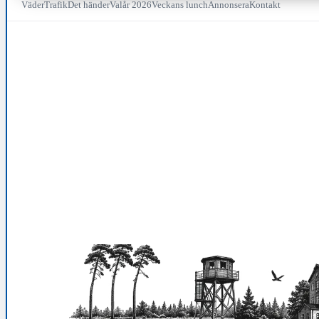
Väder
Trafik
Det händer
Valår 2026
Veckans lunch
Annonsera
Kontakt