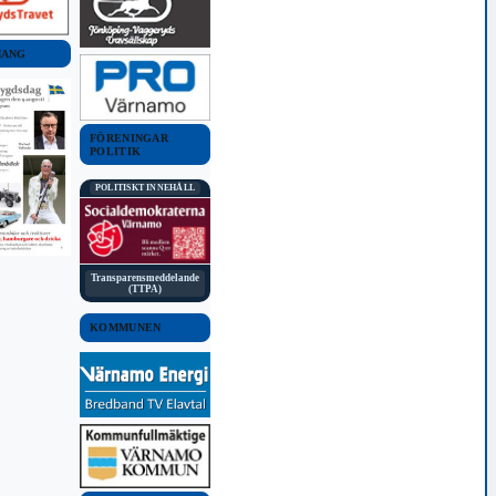
MANG
FÖRENINGAR
POLITIK
POLITISKT INNEHÅLL
Transparensmeddelande
(TTPA)
KOMMUNEN