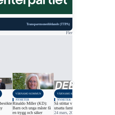
Transparensmeddelande (TTPA)
Fler
›
VÄRNAMO KOMMUN
VÄRNAMO KOMMUN
VÄRNAMO K
NYHETER
NYHETER
NYHETER
besökte
Rinaldo Miller (KD):
Så stöttar vi landets mest
Camilla tar 
ny
Barn och unga måste få
utsatta familjer
riksdagen
en trygg och säker
24 mars, 2023 13:52
18 oktober,