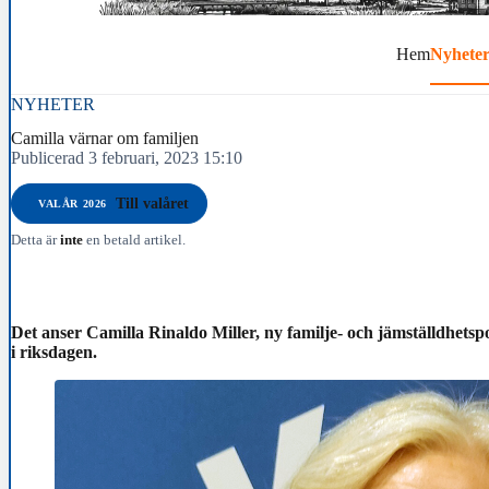
Hem
Nyhete
NYHETER
Camilla värnar om familjen
Publicerad 3 februari, 2023 15:10
Till valåret
VALÅR 2026
Detta är
inte
en betald artikel.
Det anser Camilla Rinaldo Miller, ny familje- och jämställdhetsp
i riksdagen.