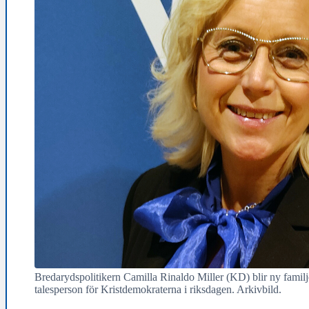
Bredarydspolitikern Camilla Rinaldo Miller (KD) blir ny familje
talesperson för Kristdemokraterna i riksdagen. Arkivbild.