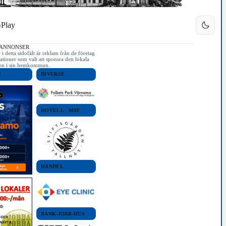
Play
 ANNONSER
i detta sidofält är reklam från de företag
ationer som valt att sponsra den lokala
iken i sin hemkommun.
E
DIVERSE
HOTELL - MAT
HANDEL
BANK-JOBB-HUS