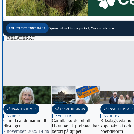
Sponsrat av
Centerpartiet, Värnamokretsen
POLITISKT INNEHÅLL
RELATERAT
‹
VÄRNAMO KOMMUN
VÄRNAMO KOMMUN
VÄRNAMO KOMMUN
NYHETER
NYHETER
NYHETER
Camilla andranamn till
Camilla körde bil till
Riksdagsledamot 
riksdagen
Ukraina: "Uppdraget har
kopensionat och 
7 november, 2025 14:49
berört på djupet"
boendeform