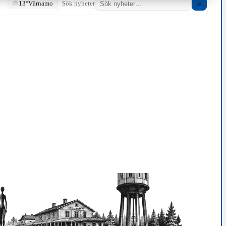
13°
Värnamo
Sök nyheter
⌕