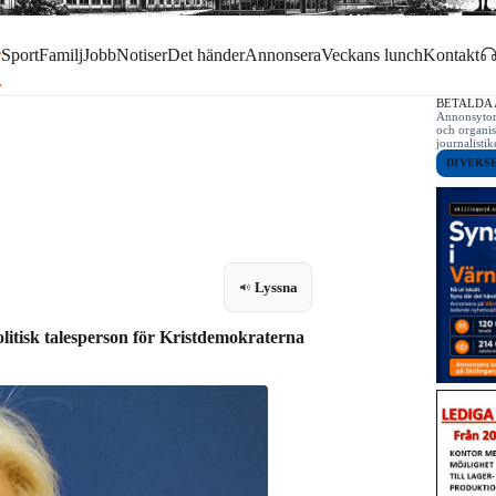
r
Sport
Familj
Jobb
Notiser
Det händer
Annonsera
Veckans lunch
Kontakt
BETALDA
Annonsytor 
och organis
journalist
DIVERS
Lyssna
olitisk talesperson för Kristdemokraterna