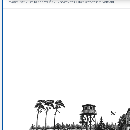
Väder
Trafik
Det händer
Valår 2026
Veckans lunch
Annonsera
Kontakt