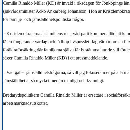
Camilla Rinaldo Miller (KD) är invald i riksdagen för Jönköpings läns
sjukvårdsminister Acko Ankarberg Johansson. Hon är Kristdemokrate
för familje- och jämställdhetspolitiska frågor.
– Kristdemokraterna är familjens röst, vårt parti kommer alltid att kämp
få en fungerande vardag och få ihop livspusslet. Jag värnar om en fle
föräldraförsäkring där familjerna själva får bestämma hur de vill förde
säger Camilla Rinaldo Miller (KD) i ett pressmeddelande.
– Vad gäller jämställdhetsfrågorna, så vill jag fokusera mer på alla mä
Jämställdhet är så mycket mer än manligt och kvinnligt.
Bredarydspolitikern Camilla Rinaldo Miller är ersättare i socialförsäk
arbetsmarknadsutskottet.