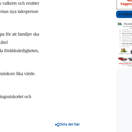
 valkrets och ersätter
rnas nya talesperson
EVENE
a för att familjer ska
xibel
la föräldraledigheten,
nniskors lika värde.
ringsutskottet och
Dela det här