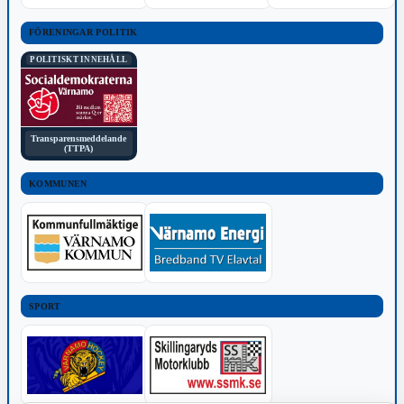
FÖRENINGAR POLITIK
POLITISKT INNEHÅLL
Transparensmeddelande
(TTPA)
KOMMUNEN
SPORT