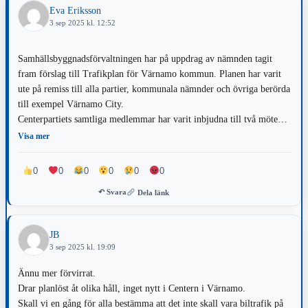
Eva Eriksson
3 sep 2025 kl. 12:52
Samhällsbyggnadsförvaltningen har på uppdrag av nämnden tagit
fram förslag till Trafikplan för Värnamo kommun. Planen har varit
ute på remiss till alla partier, kommunala nämnder och övriga berörda
till exempel Värnamo City.
Centerpartiets samtliga medlemmar har varit inbjudna till två möten
där förslaget redovisats. Efter diskussion har partiet lämnat
Visa mer
gemensamt yttrande.
R.G som verkar insatt borde veta att det är förvaltningen som lägger
0
0
0
0
0
0
förslag som sedan politiken efter genomgång och bearbetning ska
↶ Svara
Dela länk
fatta beslut om.
Eva Eriksson kretsordförande för Centerpartiet.
Göran Pettersson ordförande Samhällsbyggnadsnämnden
JB
.
3 sep 2025 kl. 19:09
Ännu mer förvirrat.
Drar planlöst åt olika håll, inget nytt i Centern i Värnamo.
Skall vi en gång för alla bestämma att det inte skall vara biltrafik på