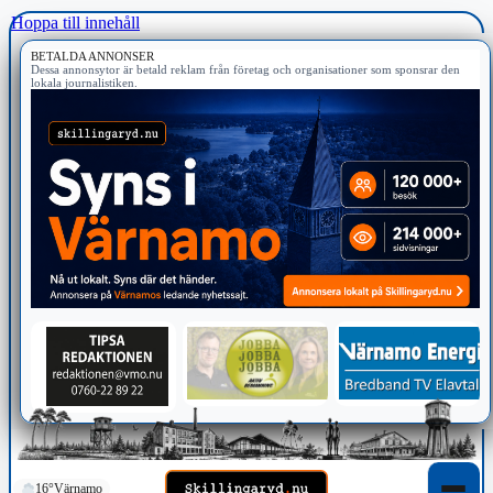
Hoppa till innehåll
BETALDA ANNONSER
Dessa annonsytor är betald reklam från företag och organisationer som sponsrar den
lokala journalistiken.
16°
Värnamo