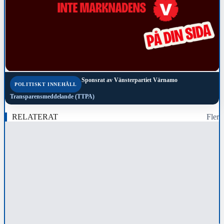
Sponsrat av
Vänsterpartiet Värnamo
POLITISKT INNEHÅLL
Transparensmeddelande (TTPA)
RELATERAT
Fler