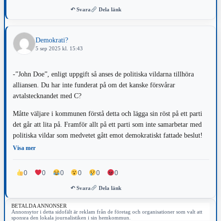
↶ Svara
Dela länk
Demokrati?
5 sep 2025 kl. 15:43
-”John Doe”, enligt uppgift så anses de politiska vildarna tillhöra
alliansen. Du har inte funderat på om det kanske försvårar
avtalstecknandet med C?
Måtte väljare i kommunen förstå detta och lägga sin röst på ett parti
det går att lita på. Framför allt på ett parti som inte samarbetar med
politiska vildar som medvetet gått emot demokratiskt fattade beslut!
Visa mer
0
0
0
0
0
0
↶ Svara
Dela länk
BETALDA ANNONSER
Annonsytor i detta sidofält är reklam från de företag och organisationer som valt att
sponsra den lokala journalistiken i sin hemkommun.