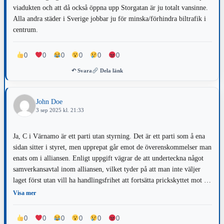
viadukten och att då också öppna upp Storgatan är ju totalt vansinne.
Alla andra städer i Sverige jobbar ju för minska/förhindra biltrafik i
centrum.
0
0
0
0
0
0
↶ Svara
Dela länk
John Doe
3 sep 2025 kl. 21:33
Ja, C i Värnamo är ett parti utan styrning. Det är ett parti som å ena
sidan sitter i styret, men upprepat går emot de överenskommelser man
enats om i alliansen. Enligt uppgift vägrar de att underteckna något
samverkansavtal inom alliansen, vilket tyder på att man inte väljer
laget först utan vill ha handlingsfrihet att fortsätta prickskyttet mot de
man är allierad med. Måtte väljare i kommunen förstå detta och lägga
Visa mer
sin röst på ett parti det går att lita på.
0
0
0
0
0
0