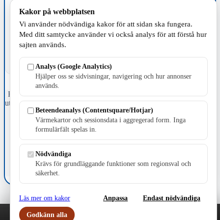
Kakor på webbplatsen
TILLVERKNING
Vi använder nödvändiga kakor för att sidan ska fungera.
Med ditt samtycke använder vi också analys för att förstå hur
sajten används.
Analys (Google Analytics)
Hjälper oss se sidvisningar, navigering och hur annonser
används.
Fristående webbtidningsföretag grundat 1991 som sedan 2002 ger
ut tidningen Skillingaryd.nu och 2010 lanserades Värnamo.nu. Från
Beteendeanalys (Contentsquare/Hotjar)
april 2026 omfattar Skillingaryd.nu tre kommuner: Gnosjö,
Värmekartor och sessionsdata i aggregerad form. Inga
Värnamo och Vaggeryds kommun.
formulärfält spelas in.
Kontakta oss
E-post: redaktionen@skillingaryd.nu
Nödvändiga
Postadress: Gisslaköp 1, 568 92 Skillingaryd
Krävs för grundläggande funktioner som regionsval och
Kakinställningar
säkerhet.
Läs mer om kakor
Anpassa
Endast nödvändiga
Godkänn alla
Play