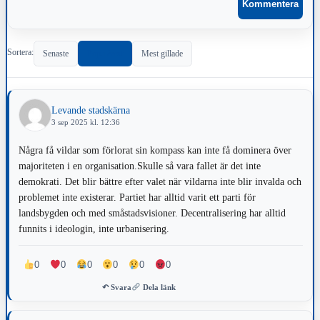
Sortera:
Senaste
Populärast
Mest gillade
Levande stadskärna
3 sep 2025 kl. 12:36
Några få vildar som förlorat sin kompass kan inte få dominera över
majoriteten i en organisation.Skulle så vara fallet är det inte
demokrati. Det blir bättre efter valet när vildarna inte blir invalda och
problemet inte existerar. Partiet har alltid varit ett parti för
landsbygden och med småstadsvisioner. Decentralisering har alltid
funnits i ideologin, inte urbanisering.
0
0
0
0
0
0
↶ Svara
Dela länk