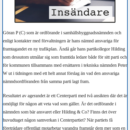
Göran P (C) som är ordförande i samhällsbyggnadsnämnden och
enligt kontakter med förvaltningen är hans nämnd ansvariga för
framtagandet en ny trafikplan. Ändå går hans partikollegor Hilding
som dessutom utmålar sig som framtida ledare både för sitt parti och
för kommunen tillsammans med ersättaren i tekniska nämnden Peter
W ut i tidningen med ett helt annat förslag än vad den ansvariga
nämndsordföranden från samma parti lagt fram.
Resultatet av agerandet är ett Centerparti med två ansikten där det är
omöjligt för någon att veta vad som gäller. Är det ordförande i
nämnden som bär ansvaret eller Hilding & Co? Finns det över
huvudtaget någon samverkan i Centerpartiet? När partiets få
företrädare offentligt motarbetar varandra framstår dem mer som en