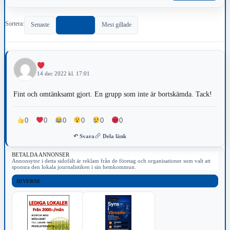
Sortera:
Senaste
Populärast
Mest gillade
14 dec 2022 kl. 17:01
Fint och omtänksamt gjort. En grupp som inte är bortskämda. Tack!
0
0
0
0
0
0
↶ Svara
Dela länk
BETALDA ANNONSER
Annonsytor i detta sidofält är reklam från de företag och organisationer som valt att
sponsra den lokala journalistiken i sin hemkommun.
DIVERSE