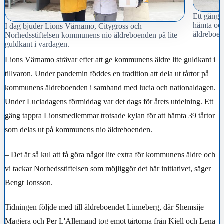
Ett gäng 
hämta och
I dag bjuder Lions Värnamo, Citygross och
äldreboen
Norhedsstiftelsen kommunens nio äldreboenden på lite
guldkant i vardagen.
Lions Värnamo strävar efter att ge kommunens äldre lite guldkant i
tillvaron. Under pandemin föddes en tradition att dela ut tårtor på
kommunens äldreboenden i samband med lucia och nationaldagen.
Under Luciadagens förmiddag var det dags för årets utdelning. Ett
gäng tappra Lionsmedlemmar trotsade kylan för att hämta 39 tårtor
som delas ut på kommunens nio äldreboenden.
– Det är så kul att få göra något lite extra för kommunens äldre och
vi tackar Norhedsstiftelsen som möjliggör det här initiativet, säger
Bengt Jonsson.
Tidningen följde med till äldreboendet Linneberg, där Shemsije
Magjera och Per L'Allemand tog emot tårtorna från Kjell och Lena