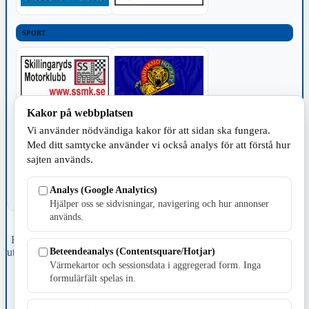
SPORT
Kakor på webbplatsen
TILLVERKNING
Vi använder nödvändiga kakor för att sidan ska fungera.
Med ditt samtycke använder vi också analys för att förstå hur
sajten används.
Analys (Google Analytics)
Hjälper oss se sidvisningar, navigering och hur annonser
används.
Fristående webbtidningsföretag grundat 1991 som sedan 2002 ger
Beteendeanalys (Contentsquare/Hotjar)
ut tidningen Skillingaryd.nu och 2010 lanserades Värnamo.nu. Från
april 2026 omfattar Skillingaryd.nu tre kommuner: Gnosjö,
Värmekartor och sessionsdata i aggregerad form. Inga
Värnamo och Vaggeryds kommun.
formulärfält spelas in.
Kontakta oss