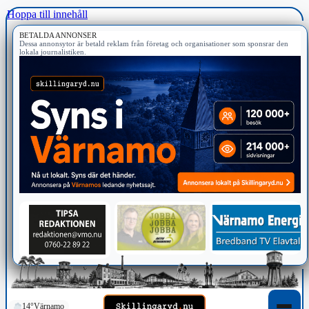
Hoppa till innehåll
BETALDA ANNONSER
Dessa annonsytor är betald reklam från företag och organisationer som sponsrar den
lokala journalistiken.
14°
Värnamo