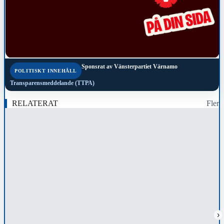
Sponsrat av
Vänsterpartiet Värnamo
POLITISKT INNEHÅLL
Transparensmeddelande (TTPA)
RELATERAT
Fler
›