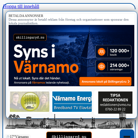
Hoppa till innehåll
BETALDA ANNONSER
Dessa annonsytor är betald reklam från företag och organisationer som sponsrar den
lokala journalistiken.
17°
Värnamo