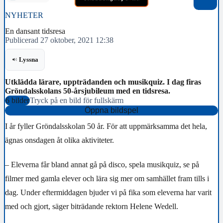
NYHETER
En dansant tidsresa
Publicerad 27 oktober, 2021 12:38
Lyssna
Utklädda lärare, uppträdanden och musikquiz. I dag firas
Gröndalsskolans 50-årsjubileum med en tidsresa.
6 bilder
Tryck på en bild för fullskärm
Öppna bildspel
I år fyller Gröndalsskolan 50 år. För att uppmärksamma det hela,
ägnas onsdagen åt olika aktiviteter.
– Eleverna får bland annat gå på disco, spela musikquiz, se på
filmer med gamla elever och lära sig mer om samhället fram tills i
dag. Under eftermiddagen bjuder vi på fika som eleverna har varit
med och gjort, säger biträdande rektorn Helene Wedell.