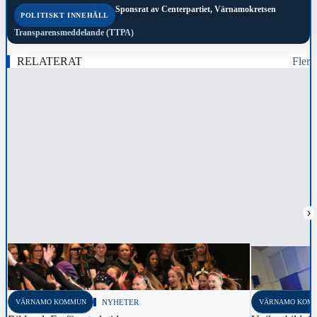
Sponsrat av
Centerpartiet, Värnamokretsen
POLITISKT INNEHÅLL
Transparensmeddelande (TTPA)
RELATERAT
Fler
›
VÄRNAMO KOMMUN
NYHETER
VÄRNAMO KOM