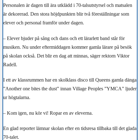
Personalen är dagen till ära utklädd i 70-talsutstyrsel och matsalen
är dekorerad. Den stora höjdpunkten blir två föreställningar som
elever och personal framför under dagen.
– Elever bjuder på sång och dans och ett lärarlett band står för
musiken. Nu under eftermiddagen kommer gamla lärare på besök
på skolan också. Det blir en dag att minnas, säger rektorn Viktor
Radell.
I ett av klassrummen har en skolklass disco till Queens gamla dänga
”Another one bites the dust” innan Village Peoples ”YMCA” ljuder
ur högtalarna.
– Kom igen, nu kör vi! Ropar en av eleverna.
En glad reporter lämnar skolan efter en tidsresa tillbaka till det glada
70-talet.