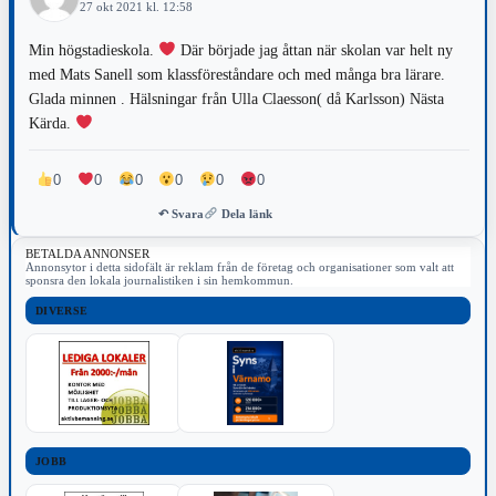
27 okt 2021 kl. 12:58
Min högstadieskola.
Där började jag åttan när skolan var helt ny
med Mats Sanell som klassföreståndare och med många bra lärare.
Glada minnen . Hälsningar från Ulla Claesson( då Karlsson) Nästa
Kärda.
0
0
0
0
0
0
↶ Svara
Dela länk
BETALDA ANNONSER
Annonsytor i detta sidofält är reklam från de företag och organisationer som valt att
sponsra den lokala journalistiken i sin hemkommun.
DIVERSE
JOBB