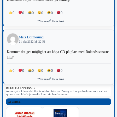
0
0
0
0
0
0
↶ Svara
Dela länk
Mats Dolmesund
21 okt 2022 kl. 22:51
Kommer det ges möjlighet att köpa CD på plats med Rolands senaste
hits?
0
0
0
0
0
0
↶ Svara
Dela länk
BETALDA ANNONSER
Annonsytor i detta sidofält är reklam från de företag och organisationer som valt att
sponsra den lokala journalistiken i sin hemkommun.
DIVERSE