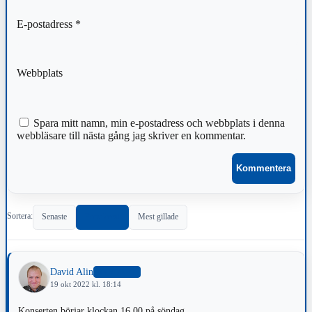
E-postadress
*
Webbplats
Spara mitt namn, min e-postadress och webbplats i denna
webbläsare till nästa gång jag skriver en kommentar.
Sortera:
Senaste
Populärast
Mest gillade
David Alin
SKRIBENT
19 okt 2022 kl. 18:14
Konserten börjar klockan 16.00 på söndag.