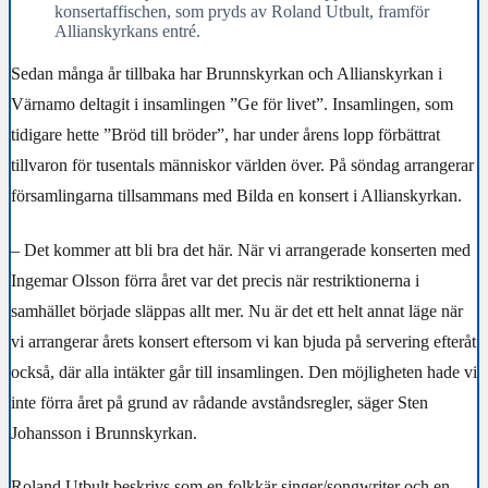
konsertaffischen, som pryds av Roland Utbult, framför
Allianskyrkans entré.
Sedan många år tillbaka har Brunnskyrkan och Allianskyrkan i
Värnamo deltagit i insamlingen ”Ge för livet”. Insamlingen, som
tidigare hette ”Bröd till bröder”, har under årens lopp förbättrat
tillvaron för tusentals människor världen över. På söndag arrangerar
församlingarna tillsammans med Bilda en konsert i Allianskyrkan.
– Det kommer att bli bra det här. När vi arrangerade konserten med
Ingemar Olsson förra året var det precis när restriktionerna i
samhället började släppas allt mer. Nu är det ett helt annat läge när
vi arrangerar årets konsert eftersom vi kan bjuda på servering efteråt
också, där alla intäkter går till insamlingen. Den möjligheten hade vi
inte förra året på grund av rådande avståndsregler, säger Sten
Johansson i Brunnskyrkan.
Roland Utbult beskrivs som en folkkär singer/songwriter och en