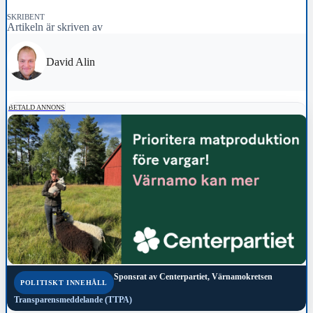
SKRIBENT
Artikeln är skriven av
David Alin
BETALD ANNONS
Sponsrat av
Centerpartiet, Värnamokretsen
POLITISKT INNEHÅLL
Transparensmeddelande (TTPA)