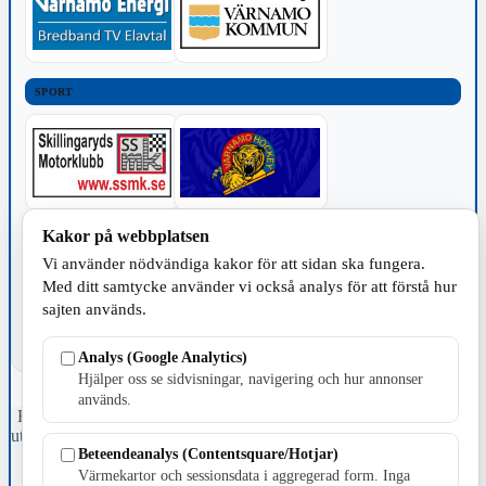
SPORT
Kakor på webbplatsen
TILLVERKNING
Vi använder nödvändiga kakor för att sidan ska fungera.
Med ditt samtycke använder vi också analys för att förstå hur
sajten används.
Analys (Google Analytics)
Hjälper oss se sidvisningar, navigering och hur annonser
används.
Fristående webbtidningsföretag grundat 1991 som sedan 2002 ger
ut tidningen Skillingaryd.nu och 2010 lanserades Värnamo.nu. Från
Beteendeanalys (Contentsquare/Hotjar)
april 2026 omfattar Skillingaryd.nu tre kommuner: Gnosjö,
Värnamo och Vaggeryds kommun.
Värmekartor och sessionsdata i aggregerad form. Inga