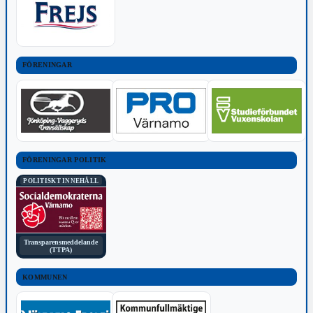
FÖRENINGAR
FÖRENINGAR POLITIK
POLITISKT INNEHÅLL
Transparensmeddelande
(TTPA)
KOMMUNEN