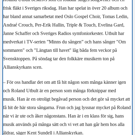
frisk fläkt i Sveriges riksdag. Han har spelat in över 20 album och
har
bland annat samarbetat med Oslo Gospel Choir, Tomas Ledin,
Andraé Crouch, Per-Erik Hallin, Triple & Touch, Evelina Gard,
Janne Schaffer och Sveriges Radios symfoniorkester. Utbult har
medverkat i TV-serien ”Minns du sången” och hans sånger "Om
sommaren" och "Längtan till havet" låg båda fem veckor på
Svensktoppen. På söndag tar den folkkäre musikern ton på
Allianskyrkans scen.
– För oss handlar det om att få hit någon som många känner igen
och Roland Utbult är en person som många förknippar med
musik.
Han är en otroligt begåvad person och det gör så mycket att
få hit de här stora sångarna
. Frun och jag lyssnar mycket på Roland
när vi är ute och åker någonstans. Han är i en klass för sig, hans
musik används på många sätt och vi vet att han går hem hos alla
åldrar, säger Kent Sundell i Allianskyrkan.