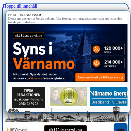
Hoppa till innehåll
BETALDA ANNONSER
Dessa annonsytor är betald reklam från företag och organisationer som sponsrar den
lokala journalistiken.
18°
Värnamo