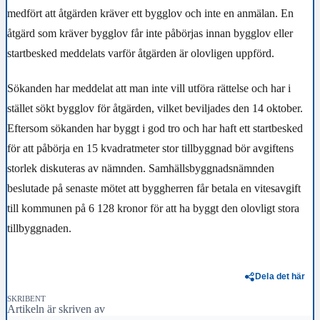
medfört att åtgärden kräver ett bygglov och inte en anmälan. En
åtgärd som kräver bygglov får inte påbörjas innan bygglov eller
startbesked meddelats varför åtgärden är olovligen uppförd.
Sökanden har meddelat att man inte vill utföra rättelse och har i
stället sökt bygglov för åtgärden, vilket beviljades den 14 oktober.
Eftersom sökanden har byggt i god tro och har haft ett startbesked
för att påbörja en 15 kvadratmeter stor tillbyggnad bör avgiftens
storlek diskuteras av nämnden. Samhällsbyggnadsnämnden
beslutade på senaste mötet att byggherren får betala en vitesavgift
till kommunen på 6 128 kronor för att ha byggt den olovligt stora
tillbyggnaden.
Dela det här
SKRIBENT
Artikeln är skriven av