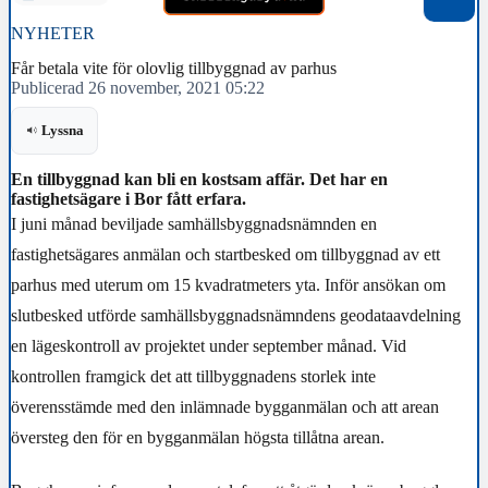
NYHETER
Får betala vite för olovlig tillbyggnad av parhus
Publicerad 26 november, 2021 05:22
Lyssna
En tillbyggnad kan bli en kostsam affär. Det har en
fastighetsägare i Bor fått erfara.
I juni månad beviljade samhällsbyggnadsnämnden en
fastighetsägares anmälan och startbesked om tillbyggnad av ett
parhus med uterum om 15 kvadratmeters yta. I
nför ansökan om
slutbesked utförde samhällsbyggnadsnämndens geodataavdelning
en lägeskontroll av projektet under september månad.
Vid
kontrollen framgick det att
tillbyggnadens storlek inte
överensstämde med den inlämnade bygganmälan och att arean
översteg den för en bygganmälan högsta tillåtna arean.