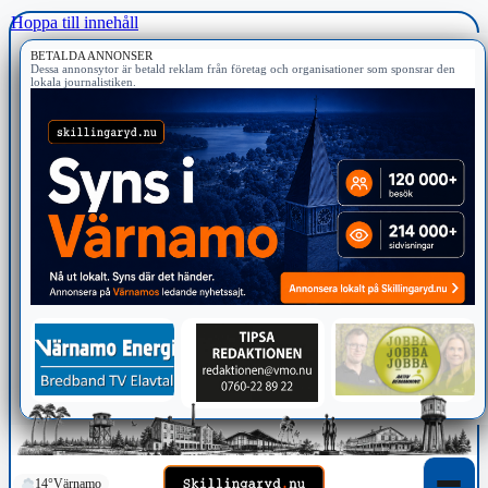
Hoppa till innehåll
BETALDA ANNONSER
Dessa annonsytor är betald reklam från företag och organisationer som sponsrar den
lokala journalistiken.
14°
Värnamo