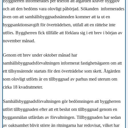
Byggherren informerades per telefon
att åtgärden kräver bygglov
och att den bedöms vara olovligt påbörjad. Sökanden informerades
även om att samhällsbyggnadsnämnden kommer att ta ut en
byggsanktionsavgift för överträdelsen, utifall att en rättelse inte
utförs. Byggherren fick tillfälle att förklara sig i ett brev i början av
november månad.
Genom ett brev under oktober månad har
samhällsbyggnadsförvaltningen informerat fastighetsägaren om att
ett tillsynsärende startats för den överträdelse som skett. Åtgärden
som olovligt utförts är en tillbyggnad av parhus med uterum om
cirka 18 kvadratmeter.
Samhällsbyggnadsförvaltningen gör bedömningen att byggherren
utfört tillbyggnaden efter att ett beslut om tillbyggnad genom en
bygganmälan utfärdats av förvaltningen. Tillbyggnaden har sedan
av oaktsamhet blivit större än ritningarna har redovisat, vilket har