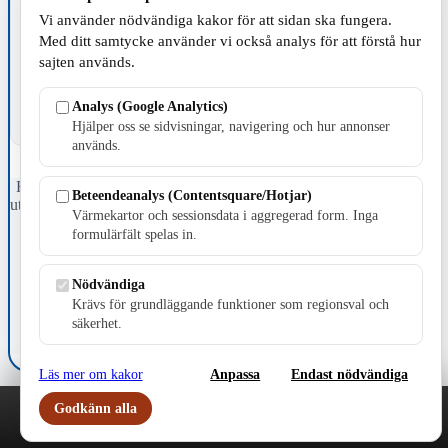
Vi använder nödvändiga kakor för att sidan ska fungera.
TILLVERKNING
Med ditt samtycke använder vi också analys för att förstå hur
sajten används.
Analys (Google Analytics)
Hjälper oss se sidvisningar, navigering och hur annonser
används.
Fristående webbtidningsföretag grundat 1991 som sedan 2002 ger
Beteendeanalys (Contentsquare/Hotjar)
ut tidningen Skillingaryd.nu och 2010 lanserades Värnamo.nu. Från
Värmekartor och sessionsdata i aggregerad form. Inga
april 2026 omfattar Skillingaryd.nu tre kommuner: Gnosjö,
formulärfält spelas in.
Värnamo och Vaggeryds kommun.
Kontakta oss
Nödvändiga
E-post: redaktionen@skillingaryd.nu
Krävs för grundläggande funktioner som regionsval och
Postadress: Gisslaköp 1, 568 92 Skillingaryd
säkerhet.
Kakinställningar
Läs mer om kakor
Anpassa
Endast nödvändiga
Godkänn alla
Play
Nyheter
Sport
Familj
Meny