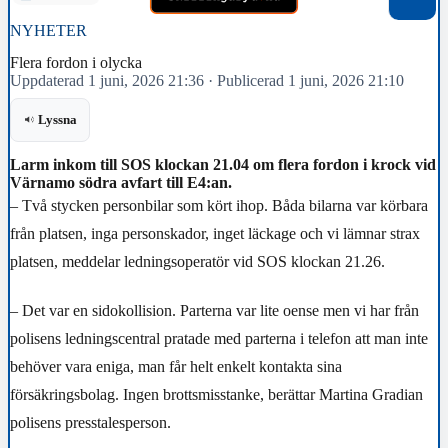
NYHETER
Flera fordon i olycka
Uppdaterad 1 juni, 2026 21:36
·
Publicerad 1 juni, 2026 21:10
Lyssna
Larm inkom till SOS klockan 21.04 om flera fordon i krock vid
Värnamo södra avfart till E4:an.
– Två stycken personbilar som kört ihop. Båda bilarna var körbara
från platsen, inga personskador, inget läckage och vi lämnar strax
platsen, meddelar ledningsoperatör vid SOS klockan 21.26.
– Det var en sidokollision. Parterna var lite oense men vi har från
polisens ledningscentral pratade med parterna i telefon att man inte
behöver vara eniga, man får helt enkelt kontakta sina
försäkringsbolag. Ingen brottsmisstanke, berättar Martina Gradian
polisens presstalesperson.