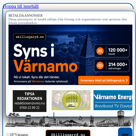
Hoppa till innehåll
BETALDA ANNONSER
Dessa annonsytor är betald reklam från företag och organisationer som sponsrar den
lokala journalistiken.
18°
Värnamo