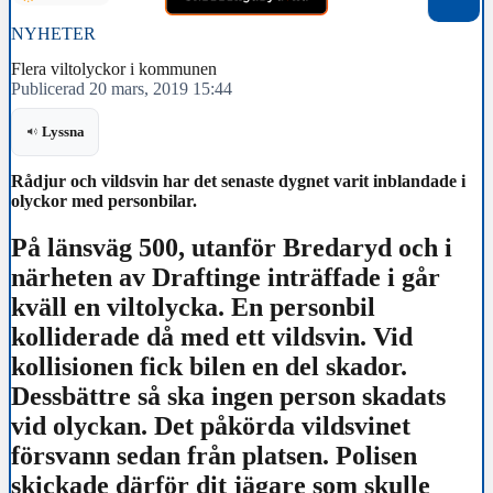
NYHETER
Flera viltolyckor i kommunen
Publicerad 20 mars, 2019 15:44
Lyssna
Rådjur och vildsvin har det senaste dygnet varit inblandade i
olyckor med personbilar.
På länsväg 500, utanför Bredaryd och i
närheten av Draftinge inträffade i går
kväll en viltolycka. En personbil
kolliderade då med ett vildsvin. Vid
kollisionen fick bilen en del skador.
Dessbättre så ska ingen person skadats
vid olyckan. Det påkörda vildsvinet
försvann sedan från platsen. Polisen
skickade därför dit jägare som skulle