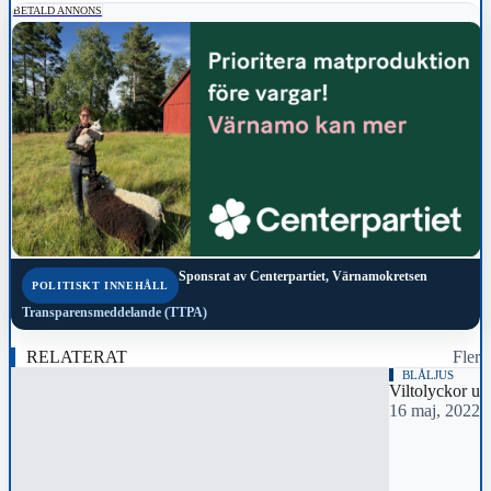
BETALD ANNONS
Sponsrat av
Centerpartiet, Värnamokretsen
POLITISKT INNEHÅLL
Transparensmeddelande (TTPA)
RELATERAT
Fler
BLÅLJUS
Viltolyckor un
16 maj, 2022 