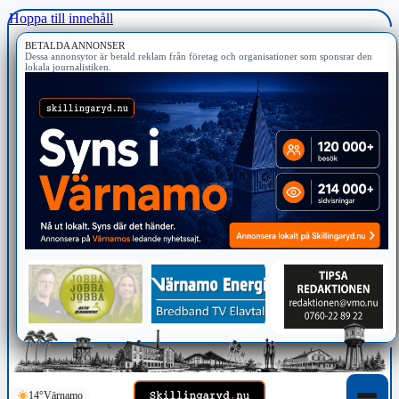
Hoppa till innehåll
BETALDA ANNONSER
Dessa annonsytor är betald reklam från företag och organisationer som sponsrar den
lokala journalistiken.
14°
Värnamo