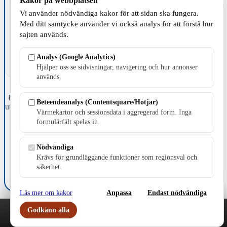
Kakor på webbplatsen
Vi använder nödvändiga kakor för att sidan ska fungera.
TILLVERKNING
Med ditt samtycke använder vi också analys för att förstå hur
sajten används.
Analys (Google Analytics)
Hjälper oss se sidvisningar, navigering och hur annonser
används.
Fristående webbtidningsföretag grundat 1991 som sedan 2002 ger
Beteendeanalys (Contentsquare/Hotjar)
ut tidningen Skillingaryd.nu och 2010 lanserades Värnamo.nu. Från
Värmekartor och sessionsdata i aggregerad form. Inga
april 2026 omfattar Skillingaryd.nu tre kommuner: Gnosjö,
formulärfält spelas in.
Värnamo och Vaggeryds kommun.
Kontakta oss
Nödvändiga
E-post: redaktionen@skillingaryd.nu
Krävs för grundläggande funktioner som regionsval och
Postadress: Gisslaköp 1, 568 92 Skillingaryd
säkerhet.
Kakinställningar
Läs mer om kakor
Anpassa
Endast nödvändiga
Godkänn alla
Play
Nyheter
Sport
Familj
Meny