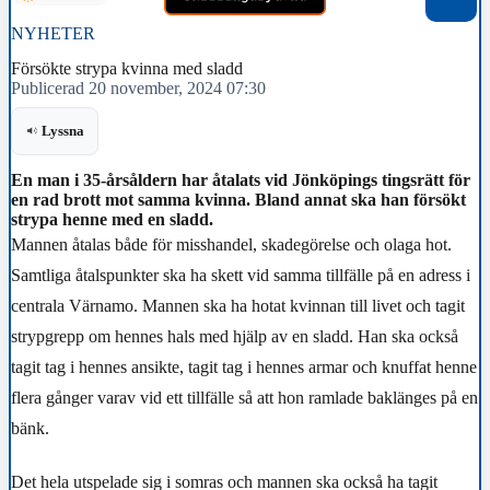
NYHETER
Försökte strypa kvinna med sladd
Publicerad 20 november, 2024 07:30
Lyssna
En man i 35-årsåldern har åtalats vid Jönköpings tingsrätt för
en rad brott mot samma kvinna. Bland annat ska han försökt
strypa henne med en sladd.
Mannen åtalas både för misshandel, skadegörelse och olaga hot.
Samtliga åtalspunkter ska ha skett vid samma tillfälle på en adress i
centrala Värnamo. Mannen ska ha hotat kvinnan till livet och tagit
strypgrepp om hennes hals med hjälp av en sladd. Han ska också
tagit tag i hennes ansikte, tagit tag i hennes armar och knuffat henne
flera gånger varav vid ett tillfälle så att hon ramlade baklänges på en
bänk.
Det hela utspelade sig i somras och mannen ska också ha tagit