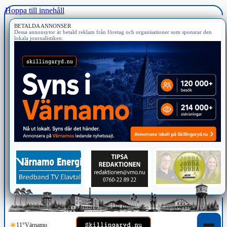
Hoppa till innehåll
BETALDA ANNONSER
Dessa annonsytor är betald reklam från företag och organisationer som sponsrar den
lokala journalistiken.
11°
Värnamo