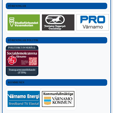
FÖRENINGAR
FÖRENINGAR POLITIK
POLITISKT INNEHÅLL
Transparensmeddelande
(TTPA)
KOMMUNEN