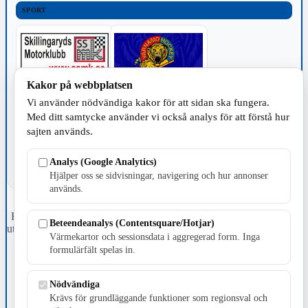
SPORT
Kakor på webbplatsen
Vi använder nödvändiga kakor för att sidan ska fungera.
TILLVERKNING
Med ditt samtycke använder vi också analys för att förstå hur
sajten används.
Analys (Google Analytics)
Hjälper oss se sidvisningar, navigering och hur annonser
används.
Fristående webbtidningsföretag grundat 1991 som sedan 2002 ger
Beteendeanalys (Contentsquare/Hotjar)
ut tidningen Skillingaryd.nu och 2010 lanserades Värnamo.nu. Från
Värmekartor och sessionsdata i aggregerad form. Inga
april 2026 omfattar Skillingaryd.nu tre kommuner: Gnosjö,
formulärfält spelas in.
Värnamo och Vaggeryds kommun.
Kontakta oss
Nödvändiga
E-post: redaktionen@skillingaryd.nu
Krävs för grundläggande funktioner som regionsval och
Postadress: Gisslaköp 1, 568 92 Skillingaryd