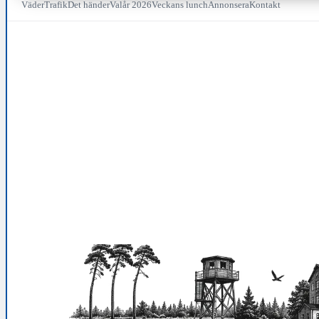
Väder
Trafik
Det händer
Valår 2026
Veckans lunch
Annonsera
Kontakt