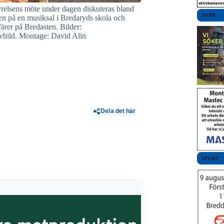
elsens möte under dagen diskuteras bland
JOBB
en på en musiksal i Bredaryds skola och
färer på Bredasten. Bilder:
ivbild. Montage: David Alin
Dela det här
SPORT