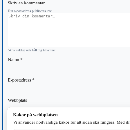
Skriv en kommentar
Din e-postadress publiceras inte.
Kommentar
Skriv sakligt och håll dig till ämnet.
Namn
*
E-postadress
*
Webbplats
Kakor på webbplatsen
Spara mitt namn, min e-postadress och webbplats i denna webblä
Vi använder nödvändiga kakor för att sidan ska fungera. Med dit
kommentar.