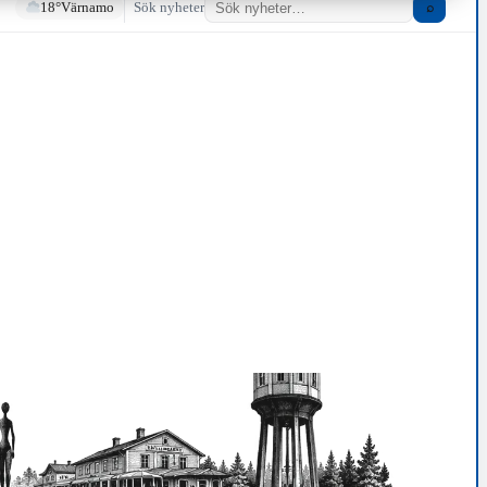
18°
Värnamo
Sök nyheter
⌕