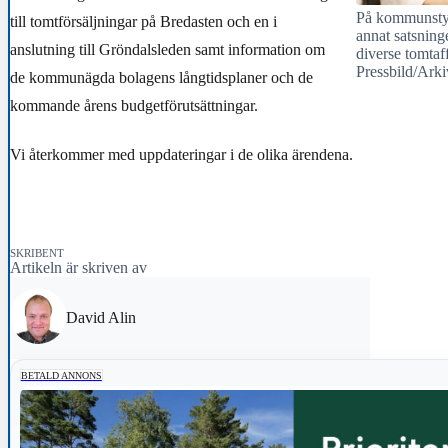
På kommunstyr
till tomtförsäljningar på Bredasten och en i
annat satsning
anslutning till Gröndalsleden samt information om
diverse tomtaf
Pressbild/Ark
de kommunägda bolagens långtidsplaner och de
kommande årens budgetförutsättningar.
Vi återkommer med uppdateringar i de olika ärendena.
SKRIBENT
Artikeln är skriven av
David Alin
BETALD ANNONS