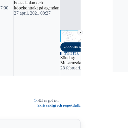
bostadsplan och
07:00
köpekontrakt på agendan
27 april, 2021 08:27
›
VÄRNAMO KOMMUN
VÄRNAMO K
NYHETER
NYHETER
Söndag:
Tisdag: Up
Musarmsdagen...
mycket mer
28 februari, 2021 01:15
30 mars, 2
♢
Håll en god ton.
Skriv sakligt och respektfullt.