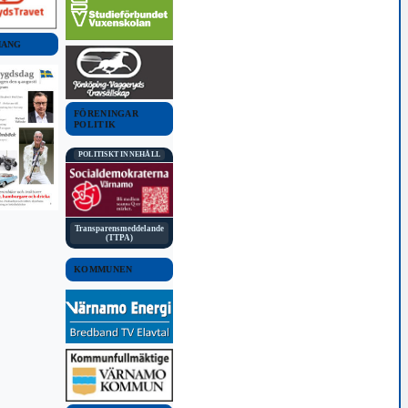
MANG
FÖRENINGAR
POLITIK
POLITISKT INNEHÅLL
Transparensmeddelande
(TTPA)
KOMMUNEN