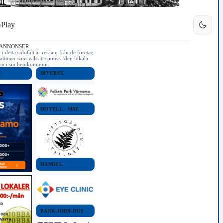
Play
 ANNONSER
i detta sidofält är reklam från de företag
ationer som valt att sponsra den lokala
iken i sin hemkommun.
E
DIVERSE
HOTELL - MAT
HANDEL
BANK-JOBB-HUS