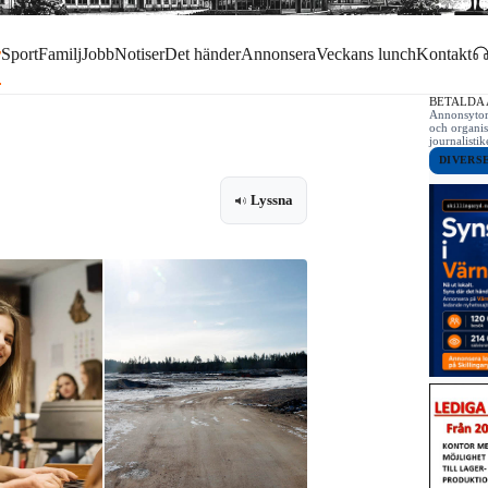
r
Sport
Familj
Jobb
Notiser
Det händer
Annonsera
Veckans lunch
Kontakt
BETALDA
Annonsytor 
och organis
journalist
DIVERS
Lyssna