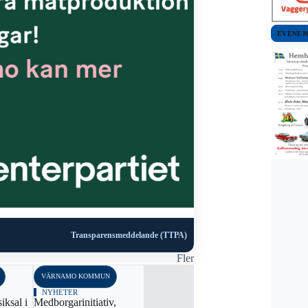
EVENE
Transparensmeddelande (TTPA)
Fler
VÄRNAMO KOMMUN
NYHETER
iksal i
Medborgarinitiativ,