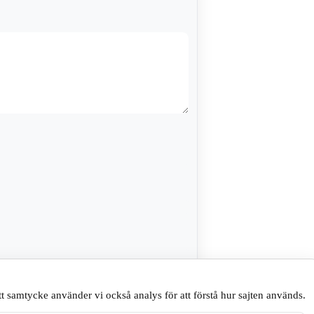
sare till nästa gång jag skriver en
t samtycke använder vi också analys för att förstå hur sajten används.