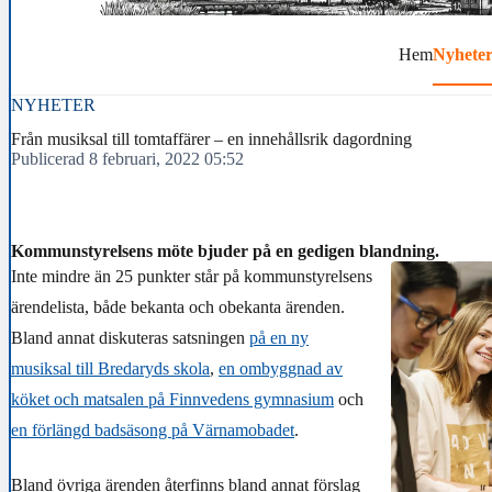
Hem
Nyhete
NYHETER
Från musiksal till tomtaffärer – en innehållsrik dagordning
Publicerad 8 februari, 2022 05:52
Kommunstyrelsens möte bjuder på en gedigen blandning.
Inte mindre än 25 punkter står på kommunstyrelsens
ärendelista, både bekanta och obekanta ärenden.
Bland annat diskuteras satsningen
på en ny
musiksal till Bredaryds skola
,
en ombyggnad av
köket och matsalen på Finnvedens gymnasium
och
en förlängd badsäsong på Värnamobadet
.
Bland övriga ärenden återfinns bland annat förslag