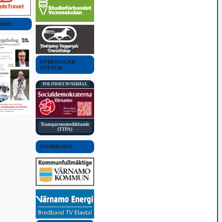
MANG
FÖRENINGAR
POLITIK
POLITISKT INNEHÅLL
Transparensmeddelande
(TTPA)
KOMMUNEN