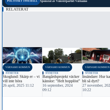
Sponsrat av
Vänsterpartiet Värnamo
POLITISKT INNEHÅLL
RELATERAT
‹
VÄRNAMO KOMMUN
VÄRNAMO KOMMUN
VÄRNAMO KOMMUN
NYHETER
NYHETER
NYHETER
Skoglund: Skärp er – vi
Bangårdsprojekt väcker
Insändare: Hur ka
vill inte höra
känslor: ”Helt hopplöst”
bli så dyrt?
26 april, 2025 11:12
16 september, 2024
27 november, 20
09:12
10:22