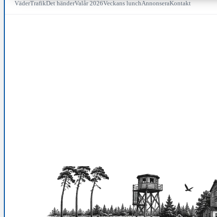
Väder
Trafik
Det händer
Valår 2026
Veckans lunch
Annonsera
Kontakt