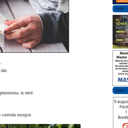
JOBB
.
 där.
SPORT
soptunnorna, ta med
n varenda morgon