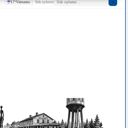
17°
Värnamo
Sök nyheter
⌕