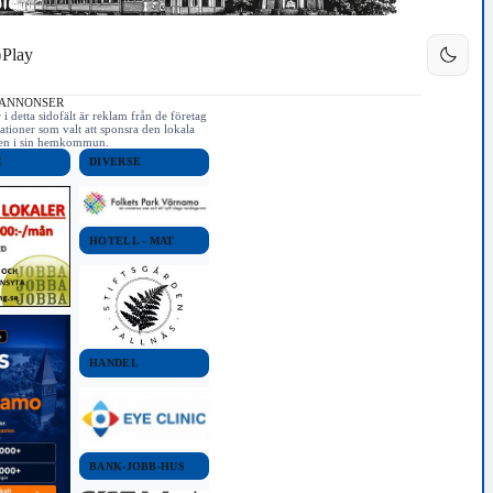
Play
 ANNONSER
i detta sidofält är reklam från de företag
ationer som valt att sponsra den lokala
iken i sin hemkommun.
E
DIVERSE
HOTELL - MAT
HANDEL
BANK-JOBB-HUS