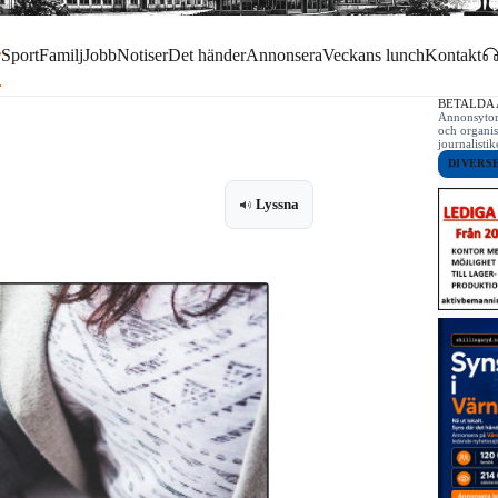
r
Sport
Familj
Jobb
Notiser
Det händer
Annonsera
Veckans lunch
Kontakt
BETALDA
Annonsytor 
och organis
journalist
DIVERS
Lyssna