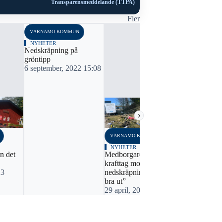
Transparensmeddelande (TTPA)
Fler
VÄRNAMO KOMMUN
NYHETER
Nedskräpning på
gröntipp
6 september, 2022 15:08
›
VÄRNAMO KOMMUN
VÄRNAMO K
NYHETER
NYHETER
n det
Medborgare kräver
Om skit på
krafttag mot
18 juni, 20
23
nedskräpning: ”Ser inte
bra ut”
29 april, 2022 07:26