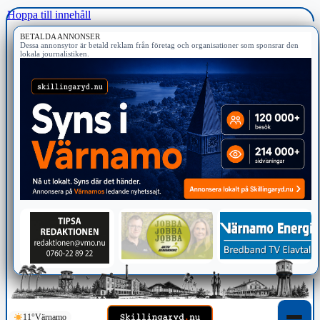
Hoppa till innehåll
BETALDA ANNONSER
Dessa annonsytor är betald reklam från företag och organisationer som sponsrar den
lokala journalistiken.
11°
Värnamo