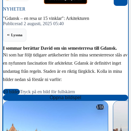
NYHETER
"Gdansk – en resa ur 15 vinklar": Arkitekturen
Publicerad 2 augusti, 2025 05:40
Lyssna
I sommar berättar David om sin semesterresa till Gdansk.
Ni som har följt tidigare artikelserier från mina semesterresor slås av
en nyfunnen fascination för arkitektur. Gdansk är definitivt inget
undantag från regeln. Staden är en riktig färgklick. Kolla in mina
bilder nedan så förstår ni varför:
10 bilder
Tryck på en bild för fullskärm
Öppna bildspel
1/10