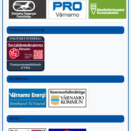
FÖRENINGAR POLITIK
POLITISKT INNEHÅLL
Transparensmeddelande
(TTPA)
KOMMUNEN
SPORT