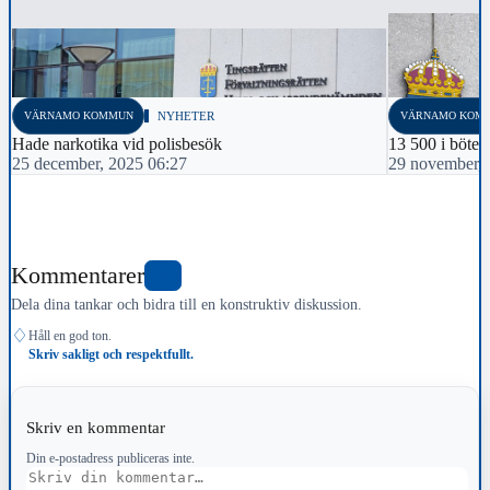
VÄRNAMO KOMMUN
NYHETER
VÄRNAMO KOM
Hade narkotika vid polisbesök
13 500 i böter
25 december, 2025 06:27
29 november, 
Kommentarer
0
Dela dina tankar och bidra till en konstruktiv diskussion.
♢
Håll en god ton.
Skriv sakligt och respektfullt.
Skriv en kommentar
Din e-postadress publiceras inte.
Kommentar