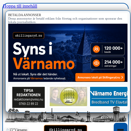
Hoppa till innehåll
BETALDA ANNONSER
Dessa annonsytor är betald reklam från företag och organisationer som sponsrar den
lokala journalistiken.
15°
Värnamo