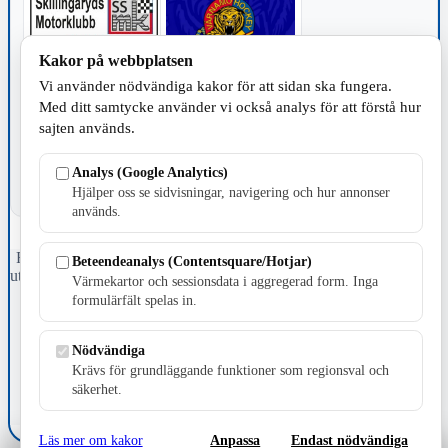
Kakor på webbplatsen
Vi använder nödvändiga kakor för att sidan ska fungera.
TILLVERKNING
Med ditt samtycke använder vi också analys för att förstå hur
sajten används.
Analys (Google Analytics)
Hjälper oss se sidvisningar, navigering och hur annonser
används.
Fristående webbtidningsföretag grundat 1991 som sedan 2002 ger
Beteendeanalys (Contentsquare/Hotjar)
ut tidningen Skillingaryd.nu och 2010 lanserades Värnamo.nu. Från
Värmekartor och sessionsdata i aggregerad form. Inga
april 2026 omfattar Skillingaryd.nu tre kommuner: Gnosjö,
formulärfält spelas in.
Värnamo och Vaggeryds kommun.
Kontakta oss
Nödvändiga
E-post: redaktionen@skillingaryd.nu
Krävs för grundläggande funktioner som regionsval och
Postadress: Gisslaköp 1, 568 92 Skillingaryd
säkerhet.
Kakinställningar
Läs mer om kakor
Anpassa
Endast nödvändiga