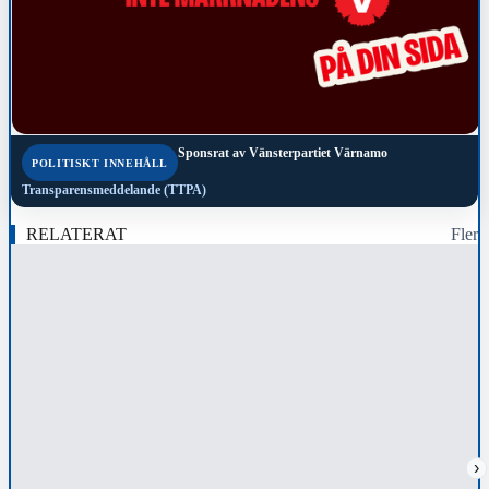
Sponsrat av
Vänsterpartiet Värnamo
POLITISKT INNEHÅLL
Transparensmeddelande (TTPA)
RELATERAT
Fler
›