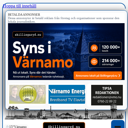
Hoppa till innehåll
BETALDA ANNONSER
Dessa annonsytor är betald reklam från företag och organisationer som sponsrar den
lokala journalistiken.
15°
Värnamo