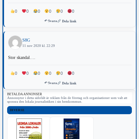
0
0
0
0
0
0
↶ Svara
Dela länk
S8G
11 nov 2020 kl. 22:29
Stor skandal….
0
0
0
0
0
0
↶ Svara
Dela länk
BETALDA ANNONSER
Annonsytor i detta sidofält är reklam från de företag och organisationer som valt att
sponsra den lokala journalistiken i sin hemkommun.
DIVERSE