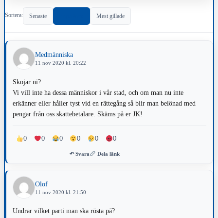
Sortera:
Senaste
Populärast
Mest gillade
Medmänniska
11 nov 2020 kl. 20:22
Skojar ni?
Vi vill inte ha dessa människor i vår stad, och om man nu inte
erkänner eller håller tyst vid en rättegång så blir man belönad med
pengar från oss skattebetalare. Skäms på er JK!
0
0
0
0
0
0
↶ Svara
Dela länk
Olof
11 nov 2020 kl. 21:50
Undrar vilket parti man ska rösta på?