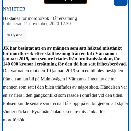
NYHETER
Häktades för mordförsök - får ersättning
Publicerad 11 november, 2020 12:39
Lyssna
JK har beslutat att en av männen som satt häktad misstänkt
för mordförsök efter skottlossning från en bil i Värnamo i
januari 2019, men senare friades från brottsmisstankar, får
140 000 kronor i ersättning för den tid han satt frihetsberövad.
Det var natten mot den 10 januari 2019 som en bil blev beskjuten
från en annan bil på Malmövägen i Värnamo. Ingen av de tre
männen som satt i den bilen träffades av något skott. Händelsen var
en av flera i den gängkonflikt som rasade i området vid den tiden.
Polisen kunde senare samma natt få stopp på en bil genom att skjuta
sönder däcken. Fyra män åtalades senare misstänkta för
mordförsök.