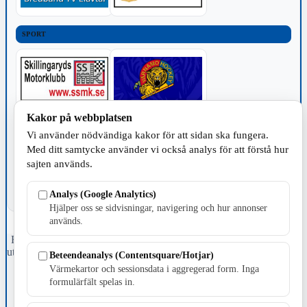
SPORT
Kakor på webbplatsen
TILLVERKNING
Vi använder nödvändiga kakor för att sidan ska fungera.
Med ditt samtycke använder vi också analys för att förstå hur
sajten används.
Analys (Google Analytics)
Hjälper oss se sidvisningar, navigering och hur annonser
används.
Fristående webbtidningsföretag grundat 1991 som sedan 2002 ger
ut tidningen Skillingaryd.nu och 2010 lanserades Värnamo.nu. Från
Beteendeanalys (Contentsquare/Hotjar)
april 2026 omfattar Skillingaryd.nu tre kommuner: Gnosjö,
Värmekartor och sessionsdata i aggregerad form. Inga
Värnamo och Vaggeryds kommun.
formulärfält spelas in.
Kontakta oss