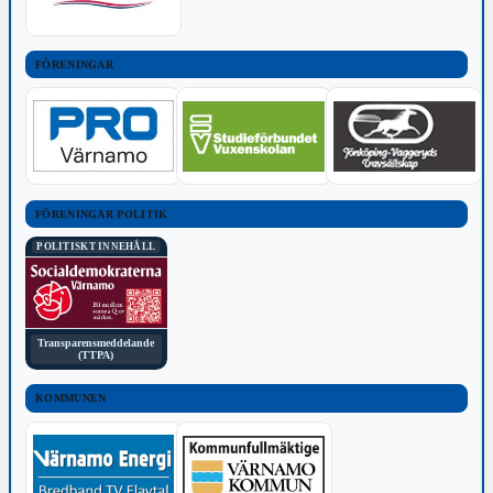
FÖRENINGAR
FÖRENINGAR POLITIK
POLITISKT INNEHÅLL
Transparensmeddelande
(TTPA)
KOMMUNEN