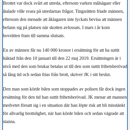
Brottet var dock svårt att utreda, eftersom varken målsägare eller
åtalade ville svara på utredarnas frågor. Tingsrätten friade männen,
eftersom den menade att åklagaren inte lyckats bevisa att männen
befann sig på platsen när skotten avlossats. I mars i år kom
hovrätten fram till samma slutsats.
En av männen får nu 140 000 kronor i ersättning för att ha suttit
häktad från den 10 januari till den 22 maj 2019. Ersättningen är i
nivå med den som brukar betalas ut till den som suttit frihetsberövad
så lång tid och sedan frias från brott, skriver JK i sitt beslut.
Den man som körde bilen som stoppades av polisen får dock ingen
ersättning för den tid han suttit frihetsberövad. JK menar att mannen
medvetet försatt sig i en situation där han löpte risk att bli misstänkt
för allvarlig brottslighet, när han körde bilen och sedan vägrade att
stanna.