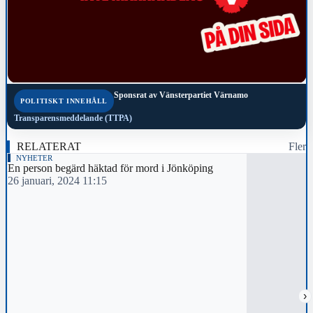
Sponsrat av
Vänsterpartiet Värnamo
POLITISKT INNEHÅLL
Transparensmeddelande (TTPA)
RELATERAT
Fler
NYHETER
En person begärd häktad för mord i Jönköping
26 januari, 2024 11:15
›