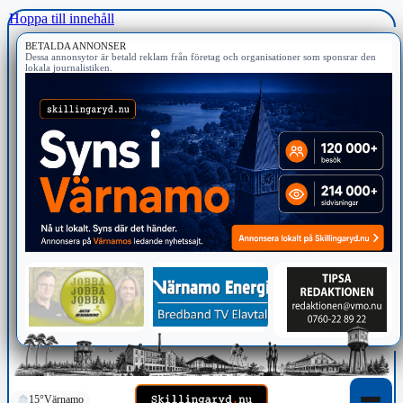
Hoppa till innehåll
BETALDA ANNONSER
Dessa annonsytor är betald reklam från företag och organisationer som sponsrar den
lokala journalistiken.
15°
Värnamo