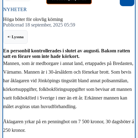
NYHETER
Höga böter för olovlig körning
Publicerad 18 september, 2025 05:59
Lyssna
En personbil kontrollerades i slutet av augusti. Bakom ratten
satt en förare som inte hade körkort.
Mannen, som är medborgare i annat land, ertappades på Bredasten,
Värnamo. Mannen är i 30-årsåldern och förnekar brott. Som bevis
har åklagaren vid Jönköpings tingsrätt bland annat polisanmälan,
körkortsuppgifter, folkbokföringsuppgifter som bevisar att mannen
varit folkbokförd i Sverige i mer än ett år. Erkänner mannen kan
målet avgöras utan huvudförhandling.
Åklagaren yrkar på en penningbot om 7 500 kronor, 30 dagsböter á
250 kronor.