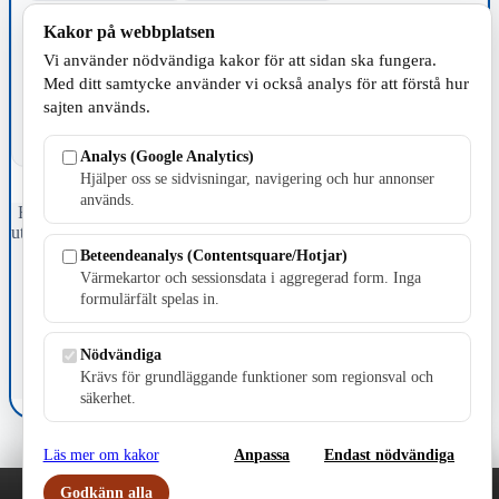
Kakor på webbplatsen
TILLVERKNING
Vi använder nödvändiga kakor för att sidan ska fungera.
Med ditt samtycke använder vi också analys för att förstå hur
sajten används.
Analys (Google Analytics)
Hjälper oss se sidvisningar, navigering och hur annonser
används.
Fristående webbtidningsföretag grundat 1991 som sedan 2002 ger
ut tidningen Skillingaryd.nu och 2010 lanserades Värnamo.nu. Från
april 2026 omfattar Skillingaryd.nu tre kommuner: Gnosjö,
Beteendeanalys (Contentsquare/Hotjar)
Värnamo och Vaggeryds kommun.
Värmekartor och sessionsdata i aggregerad form. Inga
formulärfält spelas in.
Kontakta oss
E-post: redaktionen@skillingaryd.nu
Postadress: Gisslaköp 1, 568 92 Skillingaryd
Nödvändiga
Krävs för grundläggande funktioner som regionsval och
Kakinställningar
säkerhet.
Läs mer om kakor
Anpassa
Endast nödvändiga
Godkänn alla