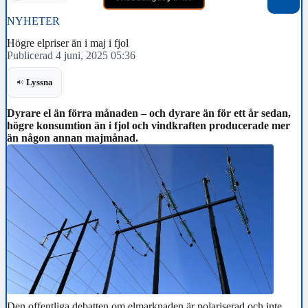
NYHETER
Högre elpriser än i maj i fjol
Publicerad 4 juni, 2025 05:36
Lyssna
Dyrare el än förra månaden – och dyrare än för ett år sedan,
högre konsumtion än i fjol och vindkraften producerade mer
än någon annan majmånad.
Den offentliga debatten om elmarknaden är polariserad och inte