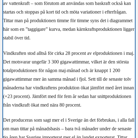
av vattenkraft – som förutom att användas som baskraft också kan
startas och stoppas på kort tid och möta variationer i efterfrågan.
Tittar man på produktionen timme för timme syns det i diagrammet
här som en ”taggigare” kurva, medan kärnkraftsproduktionen ligger
stabil över tid.
Vindkraften stod alltså för cirka 28 procent av elproduktionen i maj.
Det motsvarar ungefär 3 300 gigawattimmar, vilket är den största
totalproduktionen för någon maj-månad och är knappt 1 200
gigawattimmar mer än samma månad i fjol. Sett till de senaste tolv
månaderna har vindkraftens produktion ökat jämfört med året innan
(+23 procent). Jämfört med för fem år sedan har snittproduktionen
från vindkraft ökat med nära 80 procent.
Det produceras som sagt mer el i Sverige än det förbrukas, i alla fall
om man tittar på månadsbasis – bara två månader under de senaste
tio åren har Sverige importerat mer el än landet exporterat. Tittar