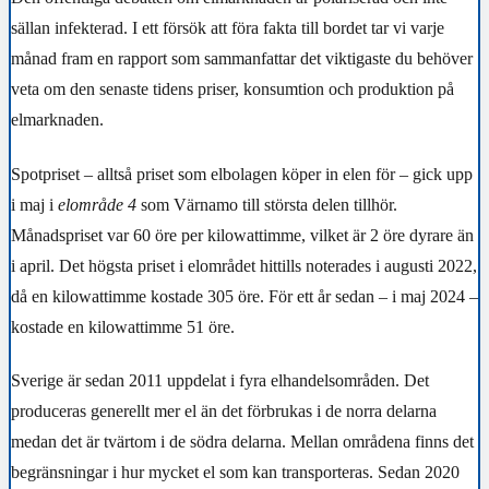
sällan infekterad. I ett försök att föra fakta till bordet tar vi varje
månad fram en rapport som sammanfattar det viktigaste du behöver
veta om den senaste tidens priser, konsumtion och produktion på
elmarknaden.
Spotpriset – alltså priset som elbolagen köper in elen för – gick upp
i maj i
elområde 4
som Värnamo till största delen tillhör.
Månadspriset var
60 öre per kilowattimme
, vilket är 2 öre dyrare än
i april. Det högsta priset i elområdet hittills noterades i augusti 2022,
då en kilowattimme kostade 305 öre. För ett år sedan – i maj 2024 –
kostade en kilowattimme 51 öre.
Sverige är sedan 2011 uppdelat i fyra elhandelsområden. Det
produceras generellt mer el än det förbrukas i de norra delarna
medan det är tvärtom i de södra delarna. Mellan områdena finns det
begränsningar i hur mycket el som kan transporteras. Sedan 2020