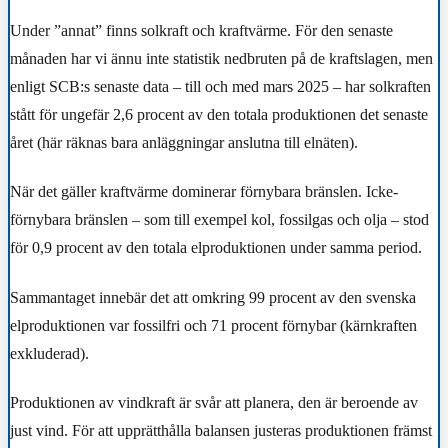
Under ”annat” finns solkraft och kraftvärme. För den senaste
månaden har vi ännu inte statistik nedbruten på de kraftslagen, men
enligt SCB:s senaste data – till och med mars 2025 – har solkraften
stått för ungefär 2,6 procent av den totala produktionen det senaste
året (här räknas bara anläggningar anslutna till elnäten).
När det gäller kraftvärme dominerar förnybara bränslen. Icke-
förnybara bränslen – som till exempel kol, fossilgas och olja – stod
för 0,9 procent av den totala elproduktionen under samma period.
Sammantaget innebär det att omkring
99 procent
av den svenska
elproduktionen var fossilfri och
71 procent förnybar
(kärnkraften
exkluderad).
Produktionen av vindkraft är svår att planera, den är beroende av
just vind. För att upprätthålla balansen justeras produktionen främst