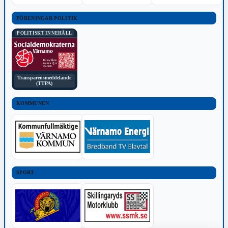
FÖRENINGAR POLITIK
POLITISKT INNEHÅLL
Transparensmeddelande
(TTPA)
KOMMUNEN
SPORT