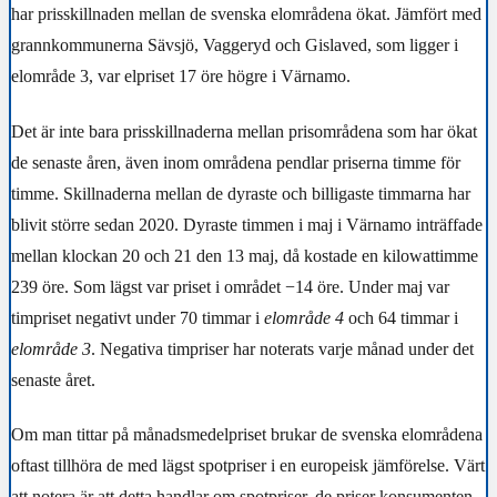
har prisskillnaden mellan de svenska elområdena ökat. Jämfört med
grannkommunerna Sävsjö, Vaggeryd och Gislaved, som ligger i
elområde 3, var elpriset 17 öre högre i Värnamo.
Det är inte bara prisskillnaderna mellan prisområdena som har ökat
de senaste åren, även inom områdena pendlar priserna timme för
timme. Skillnaderna mellan de dyraste och billigaste timmarna har
blivit större sedan 2020. Dyraste timmen i maj i Värnamo inträffade
mellan klockan 20 och 21 den 13 maj, då kostade en kilowattimme
239 öre. Som lägst var priset i området −14 öre. Under maj var
timpriset negativt under 70 timmar i
elområde 4
och 64 timmar i
elområde 3
. Negativa timpriser har noterats varje månad under det
senaste året.
Om man tittar på månadsmedelpriset brukar de svenska elområdena
oftast tillhöra de med lägst spotpriser i en europeisk jämförelse. Värt
att notera är att detta handlar om spotpriser, de priser konsumenten