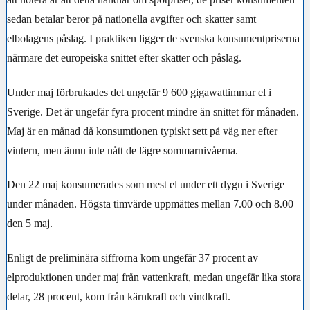
sedan betalar beror på nationella avgifter och skatter samt
elbolagens påslag. I praktiken ligger de svenska konsumentpriserna
närmare det europeiska snittet efter skatter och påslag.
Under maj förbrukades det ungefär 9 600 gigawattimmar el i
Sverige. Det är ungefär
fyra procent mindre än snittet
för månaden.
Maj är en månad då konsumtionen typiskt sett på väg ner efter
vintern, men ännu inte nått de lägre sommarnivåerna.
Den 22 maj konsumerades som mest el under ett dygn i Sverige
under månaden. Högsta timvärde uppmättes mellan 7.00 och 8.00
den 5 maj.
Enligt de preliminära siffrorna kom ungefär 37 procent av
elproduktionen under maj från vattenkraft, medan ungefär lika stora
delar, 28 procent, kom från kärnkraft och vindkraft.