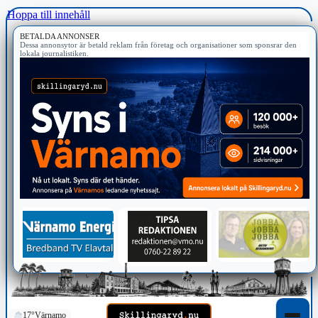
Hoppa till innehåll
BETALDA ANNONSER
Dessa annonsytor är betald reklam från företag och organisationer som sponsrar den
lokala journalistiken.
17°
Värnamo