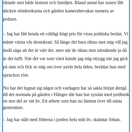
riktade mot både honom och familjen. Bland annat har sonen fått
däcken sönderskurna och gården kamerabevakas numera av
polisen.
– Jag har fått betala ett väldigt högt pris för vissa politiska beslut. Vi
måste värna vår demokrati. Så länge det bara riktas mot mig vill jag
ändå säga att det är värt det, men när de riktas mot närstående ja då
är det tufft. När det var som värst kände jag mig otrygg när jag gick
på stan och fick se mig om över axeln hela tiden, berättar han med
sprucken röst.
Nu har det lugnat sig något och vardagen har så sakta börjat återgå
till det normala på gården i Hånger där han har sysslat med jordbruk
en stor del av sitt liv. Ett arbete som han nu lämnat över till nästa
generation.
– Jag har stått med fötterna i jorden hela mitt liv, skämtar Johan.