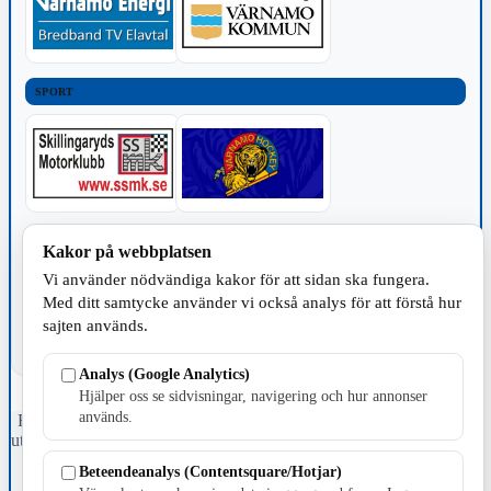
SPORT
TILLVERKNING
Kakor på webbplatsen
Vi använder nödvändiga kakor för att sidan ska fungera.
Med ditt samtycke använder vi också analys för att förstå hur
sajten används.
Analys (Google Analytics)
Hjälper oss se sidvisningar, navigering och hur annonser
används.
Fristående webbtidningsföretag grundat 1991 som sedan 2002 ger
ut tidningen Skillingaryd.nu och 2010 lanserades Värnamo.nu. Från
april 2026 omfattar Skillingaryd.nu tre kommuner: Gnosjö,
Beteendeanalys (Contentsquare/Hotjar)
Värnamo och Vaggeryds kommun.