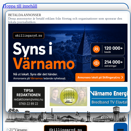
Hoppa till innehåll
BETALDA ANNONSER
Dessa annonsytor är betald reklam från företag och organisationer som sponsrar den
lokala journalistiken.
21°
Värnamo