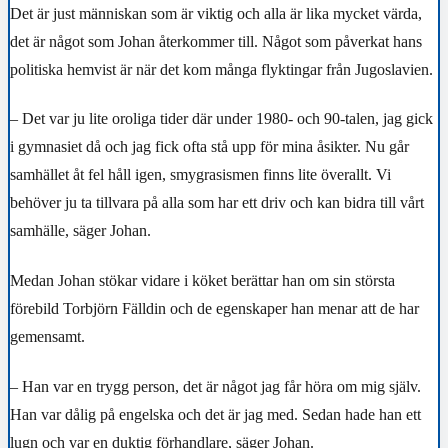
Det är just människan som är viktig och alla är lika mycket värda,
det är något som Johan återkommer till. Något som påverkat hans
politiska hemvist är när det kom många flyktingar från Jugoslavien.
– Det var ju lite oroliga tider där under 1980- och 90-talen, jag gick
i gymnasiet då och jag fick ofta stå upp för mina åsikter. Nu går
samhället åt fel håll igen, smygrasismen finns lite överallt. Vi
behöver ju ta tillvara på alla som har ett driv och kan bidra till vårt
samhälle, säger Johan.
Medan Johan stökar vidare i köket berättar han om sin största
förebild Torbjörn Fälldin och de egenskaper han menar att de har
gemensamt.
– Han var en trygg person, det är något jag får höra om mig själv.
Han var dålig på engelska och det är jag med. Sedan hade han ett
lugn och var en duktig förhandlare, säger Johan.