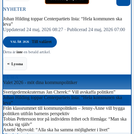
NYHETER
Johan Hilding toppar Centerpartiets lista: “Hela kommunen ska
leva”
Uppdaterad 24 maj, 2026 08:27
·
Publicerad 24 maj, 2026 07:00
Till valåret
VALÅR 2026
Detta är
inte
en betald artikel.
Lyssna
TEMA
Valet 2026 - möt dina kommunpolitiker
Sverigedemokraternas Jan Cherek:“ Vill avskaffa politiken”
Johan Hilding toppar Centerpartiets lista: “Hela kommunen ska
leva”
Från klassrummet till kommunpolitiken – Jenny-Anne vill bygga
politiken utifrån barnens perspektiv
Tobias Pettersson tror på individens frihet och förmåga: “Man ska
rocka sig själv”
Anetté Myrvold: “Alla ska ha samma möjligheter i livet”