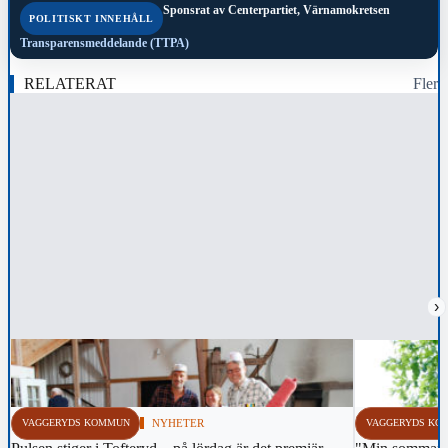
Sponsrat av
Centerpartiet, Värnamokretsen
POLITISKT INNEHÅLL
Transparensmeddelande (TTPA)
RELATERAT
Fler
›
VAGGERYDS KOMMUN
NYHETER
VAGGERYDS KO