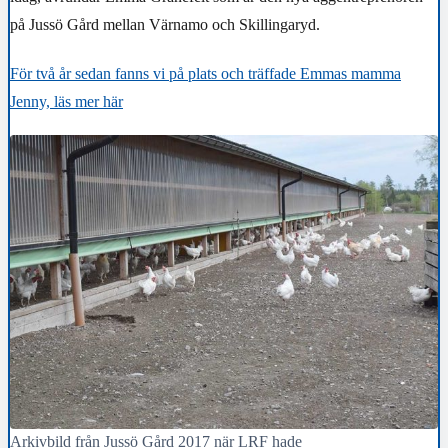
på Jussö Gård mellan Värnamo och Skillingaryd.
För två år sedan fanns vi på plats och träffade Emmas mamma
Jenny, läs mer här
Arkivbild från Jussö Gård 2017 när LRF hade