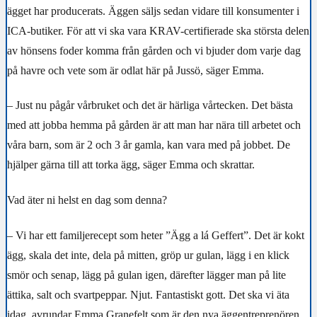
ägget har producerats. Äggen säljs sedan vidare till konsumenter i
ICA-butiker.
För att vi ska vara KRAV-certifierade ska största delen
av hönsens foder komma från gården och vi bjuder dom varje dag
på havre och vete som är odlat här på Jussö, säger Emma.
– Just nu pågår vårbruket och det är härliga vårtecken. Det bästa
med att jobba hemma på gården är att man har nära till arbetet och
våra barn, som är 2 och 3 år gamla, kan vara med på jobbet. De
hjälper gärna till att torka ägg, säger Emma och skrattar.
Vad äter ni helst en dag som denna?
– Vi har ett familjerecept som heter ”Ägg a lá Geffert”. Det är kokt
ägg, skala det inte, dela på mitten, gröp ur gulan, lägg i en klick
smör och senap, lägg på gulan igen, därefter lägger man på lite
ättika, salt och svartpeppar. Njut. Fantastiskt gott. Det ska vi äta
idag, avrundar Emma Granefelt som är den nya äggentreprenören