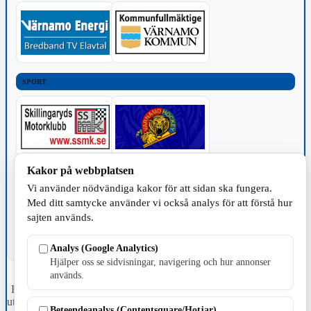
SPORT
Kakor på webbplatsen
TILLVERKNING
Vi använder nödvändiga kakor för att sidan ska fungera.
Med ditt samtycke använder vi också analys för att förstå hur
sajten används.
Analys (Google Analytics)
Hjälper oss se sidvisningar, navigering och hur annonser
används.
Fristående webbtidningsföretag grundat 1991 som sedan 2002 ger
ut tidningen Skillingaryd.nu och 2010 lanserades Värnamo.nu. Från
Beteendeanalys (Contentsquare/Hotjar)