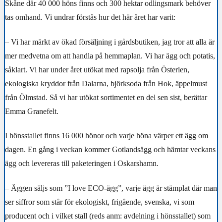
Skåne där 40 000 höns finns och 300 hektar odlingsmark behöver
tas omhand. Vi undrar förstås hur det här året har varit:
– Vi har märkt av ökad försäljning i gårdsbutiken, jag tror att alla är
mer medvetna om att handla på hemmaplan. Vi har ägg och potatis,
såklart. Vi har under året utökat med rapsolja från Österlen,
ekologiska kryddor från Dalarna, björksoda från Hok, äppelmust
från Ölmstad. Så vi har utökat sortimentet en del sen sist, berättar
Emma Granefelt.
I hönsstallet finns 16 000 hönor och varje höna värper ett ägg om
dagen. En gång i veckan kommer Gotlandsägg och hämtar veckans
ägg och levereras till paketeringen i Oskarshamn.
– Äggen säljs som ”I love ECO-ägg”, varje ägg är stämplat där man
ser siffror som står för ekologiskt, frigående, svenska, vi som
producent och i vilket stall (reds anm: avdelning i hönsstallet) som