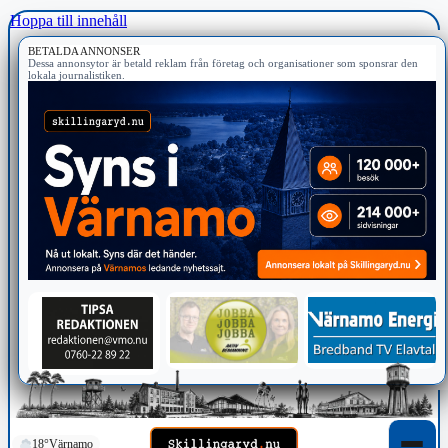
Hoppa till innehåll
BETALDA ANNONSER
Dessa annonsytor är betald reklam från företag och organisationer som sponsrar den
lokala journalistiken.
18°
Värnamo