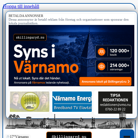
Hoppa till innehåll
BETALDA ANNONSER
Dessa annonsytor är betald reklam från företag och organisationer som sponsrar den
lokala journalistiken.
17°
Värnamo