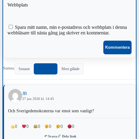
Webbplats
Spara mitt namn, min e-postadress och webbplats i denna
webbläsare till nästa gång jag skriver en kommentar.
Sortera:
Senaste
Populärast
Mest gillade
JB
27 jun 2026 kl. 14:45
Och Sverigedemokraterna var emot som vanligt?
0
0
0
0
0
0
↶ Svara
Dela länk