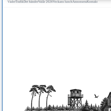
Väder
Trafik
Det händer
Valår 2026
Veckans lunch
Annonsera
Kontakt