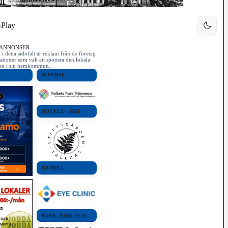
Play
 ANNONSER
i detta sidofält är reklam från de företag
ationer som valt att sponsra den lokala
iken i sin hemkommun.
E
DIVERSE
HOTELL - MAT
HANDEL
BANK-JOBB-HUS