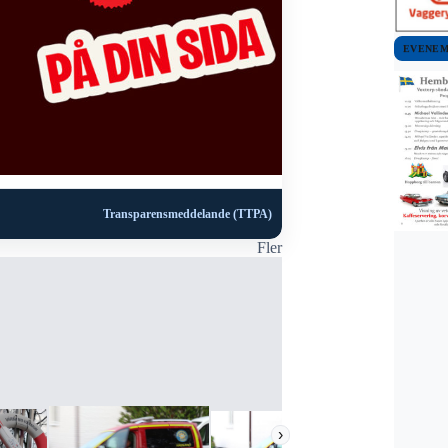
EVENE
Transparensmeddelande (TTPA)
Fler
›