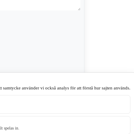
sare till nästa gång jag skriver en
t samtycke använder vi också analys för att förstå hur sajten används.
.
t spelas in.
t tidningen Skillingaryd.nu och 2010 lanserades Värnamo.nu. Från apr