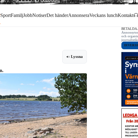
r
Sport
Familj
Jobb
Notiser
Det händer
Annonsera
Veckans lunch
Kontakt
BETALDA
Annonsytor 
och organis
journalist
DIVERS
Lyssna
o.