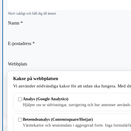
Skriv sakligt och håll dig till ämnet.
Namn
*
E-postadress
*
Webbplats
Kakor på webbplatsen
Spara mitt namn, min e-postadress och webbplats i denna webblä
Vi använder nödvändiga kakor för att sidan ska fungera. Med dit
kommentar.
Analys (Google Analytics)
Hjälper oss se sidvisningar, navigering och hur annonser används
Beteendeanalys (Contentsquare/Hotjar)
Värmekartor och sessionsdata i aggregerad form. Inga formulärfäl
Fristående webbtidningsföretag grundat 1991 som sedan 2002 ger u