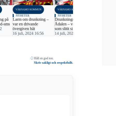
VÄRNAMO KOMMUN
VÄRNAMO KOMMUN
VÄRNAMO K
NYHETER
NYHETER
NYHETER
ng på
Larm om drunkning –
Drunkningslarm vid
Larm om ev
öd-sms
var en drivande
Ådalen – var en kanot
drunkning -
12
övergiven båt
som slitit sig
välbehållen
16 juli, 2024 16:56
14 juli, 2024 09:47
10 juni, 20
♢
Håll en god ton.
Skriv sakligt och respektfullt.