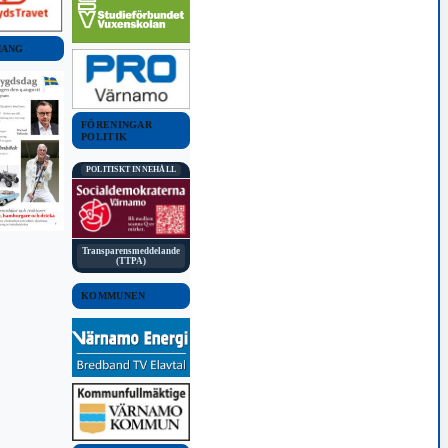
MANG
FÖRENINGAR
POLITIK
POLITISKT INNEHÅLL
Transparensmeddelande
(TTPA)
KOMMUNEN