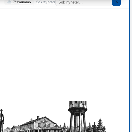
17°
Värnamo
Sök nyheter
⌕