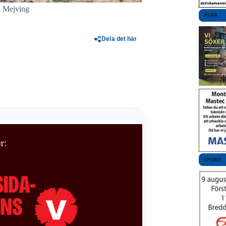
a Mejving
JOBB
Dela det här
SPORT