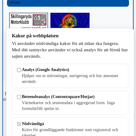
SPORT
Kakor på webbplatsen
Vi använder nödvändiga kakor för att sidan ska fungera.
TILLVERKNING
Med ditt samtycke använder vi också analys för att förstå hur
sajten används.
Analys (Google Analytics)
Hjälper oss se sidvisningar, navigering och hur annonser
används.
Fristående webbtidningsföretag grundat 1991 som sedan 2002 ger
Beteendeanalys (Contentsquare/Hotjar)
ut tidningen Skillingaryd.nu och 2010 lanserades Värnamo.nu. Från
Värmekartor och sessionsdata i aggregerad form. Inga
april 2026 omfattar Skillingaryd.nu tre kommuner: Gnosjö,
formulärfält spelas in.
Värnamo och Vaggeryds kommun.
Kontakta oss
Nödvändiga
E-post: redaktionen@skillingaryd.nu
Krävs för grundläggande funktioner som regionsval och
Postadress: Gisslaköp 1, 568 92 Skillingaryd
säkerhet.