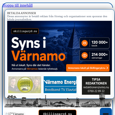
Hoppa till innehåll
BETALDA ANNONSER
Dessa annonsytor är betald reklam från företag och organisationer som sponsrar den
lokala journalistiken.
17°
Värnamo