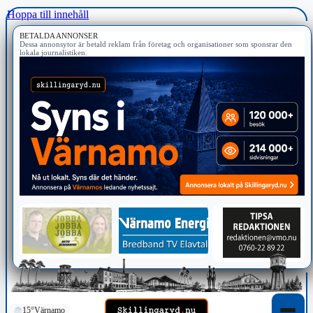
Hoppa till innehåll
BETALDA ANNONSER
Dessa annonsytor är betald reklam från företag och organisationer som sponsrar den
lokala journalistiken.
15°
Värnamo