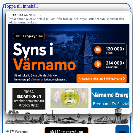
Hoppa till innehåll
BETALDA ANNONSER
Dessa annonsytor är betald reklam från företag och organisationer som sponsrar den
lokala journalistiken.
17°
Värnamo