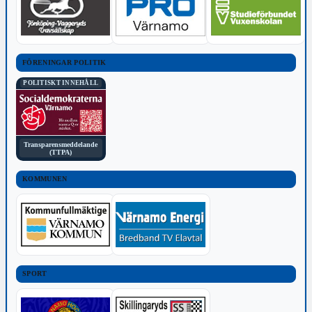
FÖRENINGAR POLITIK
POLITISKT INNEHÅLL
Transparensmeddelande
(TTPA)
KOMMUNEN
SPORT