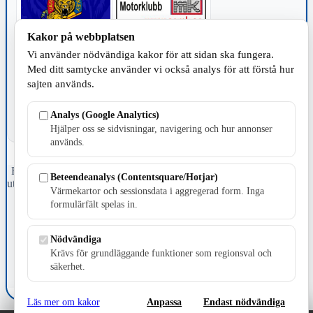
Kakor på webbplatsen
Vi använder nödvändiga kakor för att sidan ska fungera.
TILLVERKNING
Med ditt samtycke använder vi också analys för att förstå hur
sajten används.
Analys (Google Analytics)
Hjälper oss se sidvisningar, navigering och hur annonser
används.
Fristående webbtidningsföretag grundat 1991 som sedan 2002 ger
Beteendeanalys (Contentsquare/Hotjar)
ut tidningen Skillingaryd.nu och 2010 lanserades Värnamo.nu. Från
Värmekartor och sessionsdata i aggregerad form. Inga
april 2026 omfattar Skillingaryd.nu tre kommuner: Gnosjö,
formulärfält spelas in.
Värnamo och Vaggeryds kommun.
Kontakta oss
Nödvändiga
E-post: redaktionen@skillingaryd.nu
Krävs för grundläggande funktioner som regionsval och
Postadress: Gisslaköp 1, 568 92 Skillingaryd
säkerhet.
Kakinställningar
Läs mer om kakor
Anpassa
Endast nödvändiga