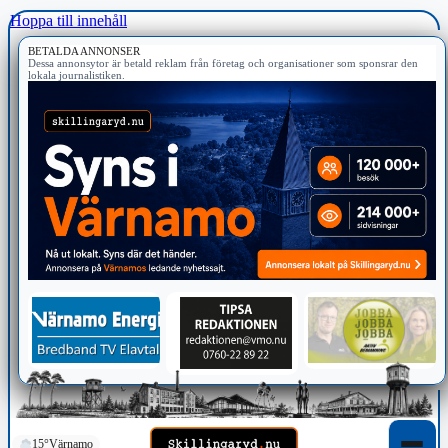
Hoppa till innehåll
BETALDA ANNONSER
Dessa annonsytor är betald reklam från företag och organisationer som sponsrar den
lokala journalistiken.
15°
Värnamo