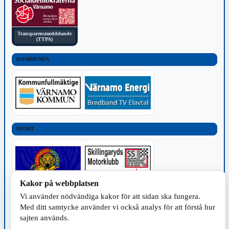
Transparensmeddelande
(TTPA)
KOMMUNEN
SPORT
Kakor på webbplatsen
Vi använder nödvändiga kakor för att sidan ska fungera.
TILLVERKNING
Med ditt samtycke använder vi också analys för att förstå hur
sajten används.