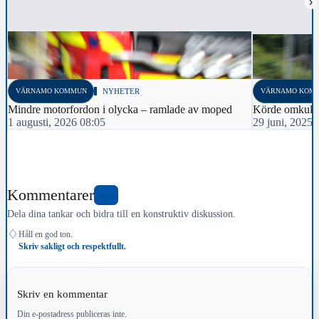
›
VÄRNAMO KOMMUN
NYHETER
VÄRNAMO KOM
Mindre motorfordon i olycka – ramlade av moped
Körde omkull
1 augusti, 2026 08:05
29 juni, 2025 
Kommentarer
0
Dela dina tankar och bidra till en konstruktiv diskussion.
♢
Håll en god ton.
Skriv sakligt och respektfullt.
Skriv en kommentar
Din e-postadress publiceras inte.