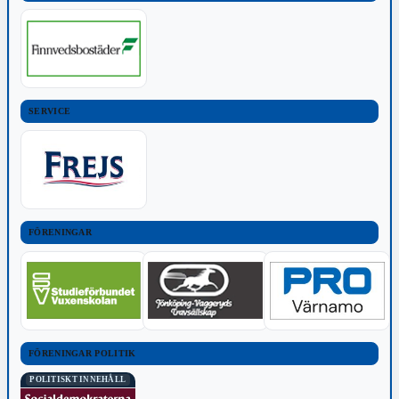
SERVICE
FÖRENINGAR
FÖRENINGAR POLITIK
POLITISKT INNEHÅLL