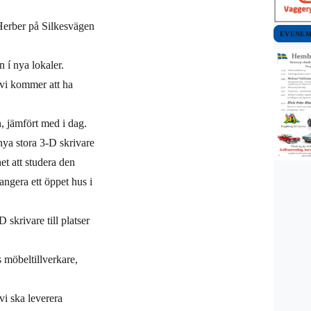
 Herber på Silkesvägen
EVENE
 í nya lokaler.
 vi kommer att ha
, jämfört med i dag.
 nya stora 3-D skrivare
et att studera den
angera ett öppet hus i
 skrivare till platser
 möbeltillverkare,
vi ska leverera