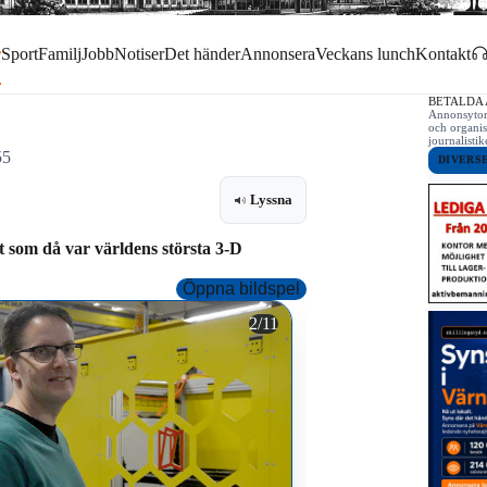
r
Sport
Familj
Jobb
Notiser
Det händer
Annonsera
Veckans lunch
Kontakt
BETALDA
Annonsytor 
och organis
journalist
55
DIVERS
Lyssna
 som då var världens största 3-D
Öppna bildspel
Sex kubikmeter klarar den
2/11
ut.