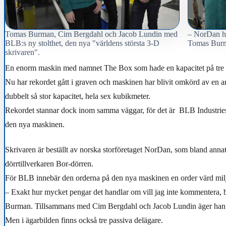
Tomas Burman, Cim Bergdahl och Jacob Lundin med
– NorDan ha
BLB:s ny stolthet, den nya "världens största 3-D
Tomas Bur
skrivaren".
En enorm maskin med namnet The Box som hade en kapacitet på tre 
Nu har rekordet gått i graven och maskinen har blivit omkörd av en
dubbelt så stor kapacitet, hela sex kubikmeter.
Rekordet stannar dock inom samma väggar, för det är BLB Industries
den nya maskinen.
Skrivaren är beställt av norska storföretaget NorDan, som bland annat
dörrtillverkaren Bor-dörren.
För BLB innebär den orderna på den nya maskinen en order värd milj
– Exakt hur mycket pengar det handlar om vill jag inte kommentera, 
Burman. Tillsammans med Cim Bergdahl och Jacob Lundin äger han hä
Men i ägarbilden finns också tre passiva delägare.