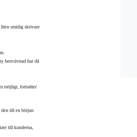
 liten smidig skrivare
an.
 ny benvävnad har då
m möjligt, fortsätter
 den till en början
ter till kunderna,