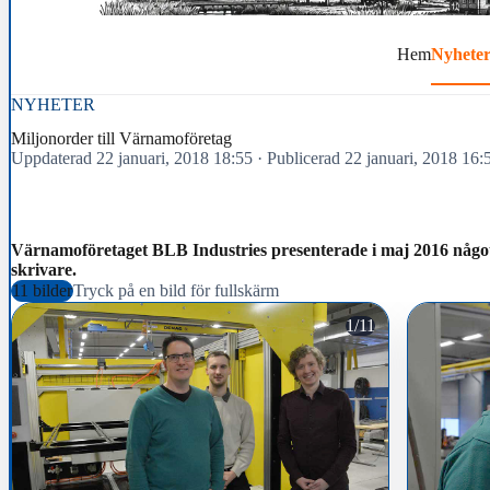
Hem
Nyhete
NYHETER
Miljonorder till Värnamoföretag
Uppdaterad 22 januari, 2018 18:55
·
Publicerad 22 januari, 2018 16:
Värnamoföretaget BLB Industries presenterade i maj 2016 något
skrivare.
11 bilder
Tryck på en bild för fullskärm
1/11