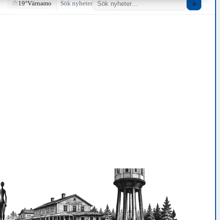
19°
Värnamo
Sök nyheter
⌕