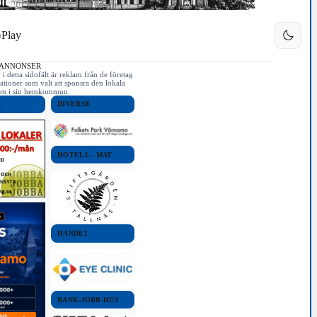
Play
 ANNONSER
i detta sidofält är reklam från de företag
ationer som valt att sponsra den lokala
iken i sin hemkommun.
E
DIVERSE
HOTELL - MAT
 här maskinen av att skriva
Tänkvärt..
3/11
HANDEL
BANK-JOBB-HUS