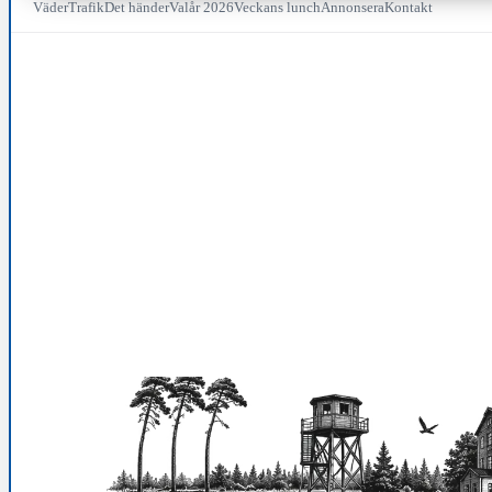
Väder
Trafik
Det händer
Valår 2026
Veckans lunch
Annonsera
Kontakt