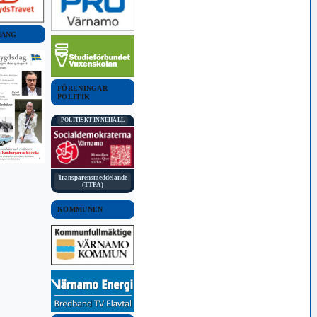
MANG
FÖRENINGAR
POLITIK
POLITISKT INNEHÅLL
Transparensmeddelande
(TTPA)
KOMMUNEN