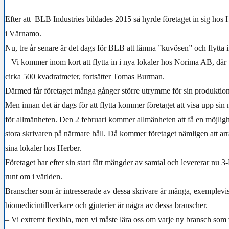
Efter att BLB Industries bildades 2015 så hyrde företaget in sig hos
i Värnamo.
Nu, tre år senare är det dags för BLB att lämna ”kuvösen” och flytta in
– Vi kommer inom kort att flytta in i nya lokaler hos Norima AB, där
cirka 500 kvadratmeter, fortsätter Tomas Burman.
Därmed får företaget många gånger större utrymme för sin produktion
Men innan det är dags för att flytta kommer företaget att visa upp sin
för allmänheten. Den 2 februari kommer allmänheten att få en möjligh
stora skrivaren på närmare håll. Då kommer företaget nämligen att arr
sina lokaler hos Herber.
Företaget har efter sin start fått mängder av samtal och levererar nu 3-D
runt om i världen.
Branscher som är intresserade av dessa skrivare är många, exemplevis
biomedicintillverkare och gjuterier är några av dessa branscher.
– Vi extremt flexibla, men vi måste lära oss om varje ny bransch som 