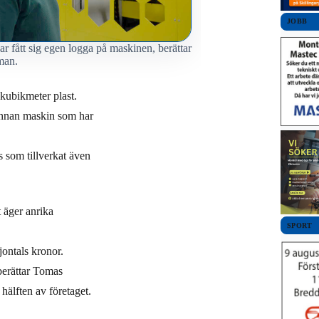
JOBB
r fått sig egen logga på maskinen, berättar
man.
kubikmeter plast.
 annan maskin som har
 som tillverkat även
 äger anrika
SPORT
ontals kronor.
berättar Tomas
lften av företaget.