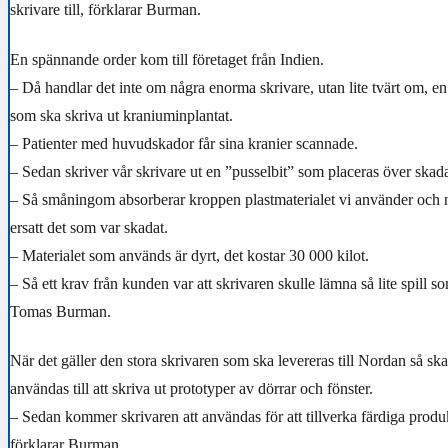
skrivare till, förklarar Burman.
En spännande order kom till företaget från Indien.
– Då handlar det inte om några enorma skrivare, utan lite tvärt om, en
som ska skriva ut kraniuminplantat.
– Patienter med huvudskador får sina kranier scannade.
– Sedan skriver vår skrivare ut en ”pusselbit” som placeras över skad
– Så småningom absorberar kroppen plastmaterialet vi använder och
ersatt det som var skadat.
– Materialet som används är dyrt, det kostar 30 000 kilot.
– Så ett krav från kunden var att skrivaren skulle lämna så lite spill so
Tomas Burman.
När det gäller den stora skrivaren som ska levereras till Nordan så ska
användas till att skriva ut prototyper av dörrar och fönster.
– Sedan kommer skrivaren att användas för att tillverka färdiga produk
förklarar Burman.