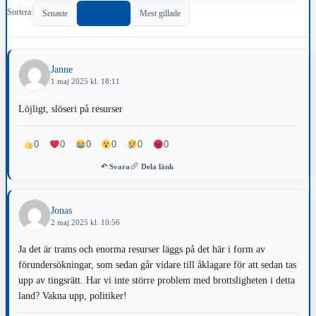
Sortera:
Senaste
Populärast
Mest gillade
Janne
1 maj 2025 kl. 18:11
Löjligt, slöseri på resurser
0
0
0
0
0
0
↶ Svara
Dela länk
Jonas
2 maj 2025 kl. 10:56
Ja det är trams och enorma resurser läggs på det här i form av
förundersökningar, som sedan går vidare till åklagare för att sedan tas
upp av tingsrätt. Har vi inte större problem med brottsligheten i detta
land? Vakna upp, politiker!