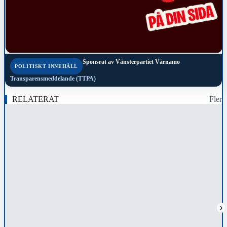
Sponsrat av
Vänsterpartiet Värnamo
POLITISKT INNEHÅLL
Transparensmeddelande (TTPA)
RELATERAT
Fler
›