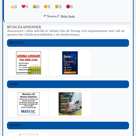
0
0
0
0
0
0
↶ Svara
Dela länk
BETALDA ANNONSER
Annonsytor i detta sidofält är reklam från de företag och organisationer som valt att
sponsra den lokala journalistiken i sin hemkommun.
DIVERSE
JOBB
SPORT