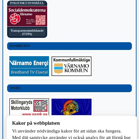
POLITISKT INNEHÅLL
Transparensmeddelande
(TTPA)
KOMMUNEN
SPORT
Kakor på webbplatsen
Vi använder nödvändiga kakor för att sidan ska fungera.
TILLVERKNING
Med ditt samtycke använder vi också analys för att förstå hur