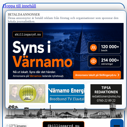
Hoppa till innehåll
BETALDA ANNONSER
Dessa annonsytor är betald reklam från företag och organisationer som sponsrar den
lokala journalistiken.
13°
Värnamo