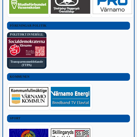
FÖRENINGAR POLITIK
POLITISKT INNEHÅLL
Transparensmeddelande
(TTPA)
KOMMUNEN
SPORT