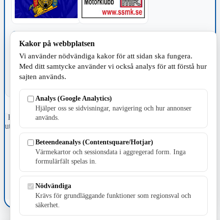
TILLVERKNING
Kakor på webbplatsen
Vi använder nödvändiga kakor för att sidan ska fungera.
Med ditt samtycke använder vi också analys för att förstå hur
sajten används.
Analys (Google Analytics)
Hjälper oss se sidvisningar, navigering och hur annonser
Fristående webbtidningsföretag grundat 1991 som sedan 2002 ger
används.
ut tidningen Skillingaryd.nu och 2010 lanserades Värnamo.nu. Från
april 2026 omfattar Skillingaryd.nu tre kommuner: Gnosjö,
Beteendeanalys (Contentsquare/Hotjar)
Värnamo och Vaggeryds kommun.
Värmekartor och sessionsdata i aggregerad form. Inga
Kontakta oss
formulärfält spelas in.
E-post: redaktionen@skillingaryd.nu
Postadress: Gisslaköp 1, 568 92 Skillingaryd
Nödvändiga
Kakinställningar
Krävs för grundläggande funktioner som regionsval och
säkerhet.