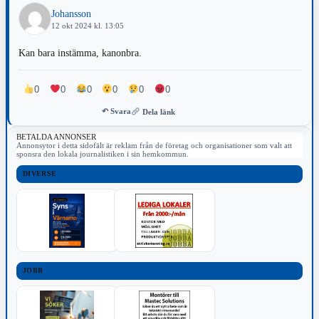
Johansson
12 okt 2024 kl. 13:05
Kan bara instämma, kanonbra.
0
0
0
0
0
0
↶ Svara
Dela länk
BETALDA ANNONSER
Annonsytor i detta sidofält är reklam från de företag och organisationer som valt att
sponsra den lokala journalistiken i sin hemkommun.
DIVERSE
JOBB