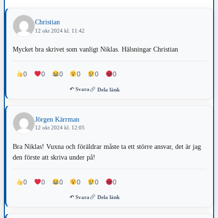
Christian
12 okt 2024 kl. 11:42
Mycket bra skrivet som vanligt Niklas. Hälsningar Christian
0
0
0
0
0
0
↶ Svara
Dela länk
Jörgen Kärrman
12 okt 2024 kl. 12:05
Bra Niklas! Vuxna och föräldrar måste ta ett större ansvar, det är jag
den förste att skriva under på!
0
0
0
0
0
0
↶ Svara
Dela länk