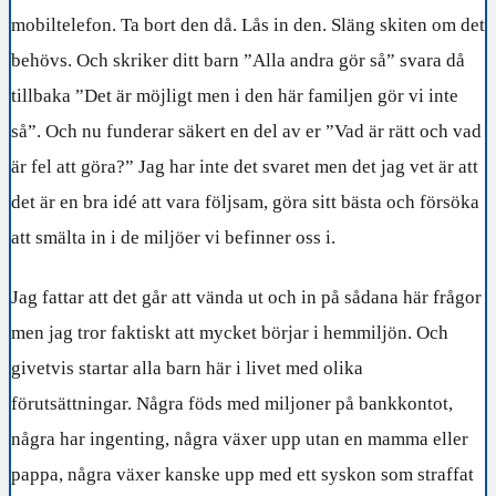
mobiltelefon. Ta bort den då. Lås in den. Släng skiten om det
behövs. Och skriker ditt barn ”Alla andra gör så” svara då
tillbaka ”Det är möjligt men i den här familjen gör vi inte
så”. Och nu funderar säkert en del av er ”Vad är rätt och vad
är fel att göra?” Jag har inte det svaret men det jag vet är att
det är en bra idé att vara följsam, göra sitt bästa och försöka
att smälta in i de miljöer vi befinner oss i.
Jag fattar att det går att vända ut och in på sådana här frågor
men jag tror faktiskt att mycket börjar i hemmiljön. Och
givetvis startar alla barn här i livet med olika
förutsättningar. Några föds med miljoner på bankkontot,
några har ingenting, några växer upp utan en mamma eller
pappa, några växer kanske upp med ett syskon som straffat