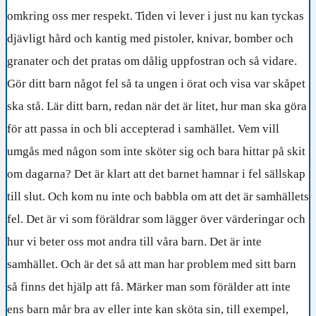
omkring oss mer respekt. Tiden vi lever i just nu kan tyckas
djävligt hård och kantig med pistoler, knivar, bomber och
granater och det pratas om dålig uppfostran och så vidare.
Gör ditt barn något fel så ta ungen i örat och visa var skåpet
ska stå. Lär ditt barn, redan när det är litet, hur man ska göra
för att passa in och bli accepterad i samhället. Vem vill
umgås med någon som inte sköter sig och bara hittar på skit
om dagarna? Det är klart att det barnet hamnar i fel sällskap
till slut. Och kom nu inte och babbla om att det är samhällets
fel. Det är vi som föräldrar som lägger över värderingar och
hur vi beter oss mot andra till våra barn. Det är inte
samhället. Och är det så att man har problem med sitt barn
så finns det hjälp att få. Märker man som förälder att inte
ens barn mår bra av eller inte kan sköta sin, till exempel,