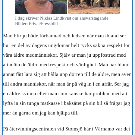
I dag skriver Niklas Lindkvist om ansvarstagande.
Bilder: Privat/Pressbild
Man blir ju både förbannad och ledsen när man ibland ser
hur en del av dagens ungdomar helt tycks sakna respekt för
våra äldre medmänniskor. Själv är man ju uppfostrad med
att möta de äldre med respekt och vänlighet. Man har bland
annat fått lära sig att hålla upp dörren till de äldre, men även
till andra människor, när man är på väg in i en affär. Ser jag
en äldre kvinna eller man som kanske har problem med att
lyfta in sin tunga matkasse i baksätet på sin bil så frågar jag
mer än gärna om jag kan hjälpa till.
På återvinningscentralen vid Stomsjö här i Värnamo var det