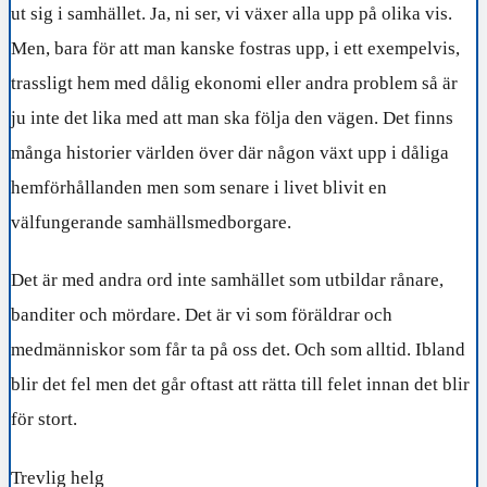
ut sig i samhället. Ja, ni ser, vi växer alla upp på olika vis.
Men, bara för att man kanske fostras upp, i ett exempelvis,
trassligt hem med dålig ekonomi eller andra problem så är
ju inte det lika med att man ska följa den vägen. Det finns
många historier världen över där någon växt upp i dåliga
hemförhållanden men som senare i livet blivit en
välfungerande samhällsmedborgare.
Det är med andra ord inte samhället som utbildar rånare,
banditer och mördare. Det är vi som föräldrar och
medmänniskor som får ta på oss det. Och som alltid. Ibland
blir det fel men det går oftast att rätta till felet innan det blir
för stort.
Trevlig helg