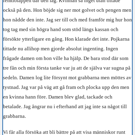
femtiolappen där den låg. Kvinnan sa inget utan tittade
också på den. Hon böjde sig ner mot golvet och pengen men
hon nådde den inte. Jag ser till och med framför mig hur hon
tog tag med sin högra hand som stöd längs kassan och
försökte ytterligare en gång. Hon klarade det inte. Pojkarna
tittade nu allihop men gjorde absolut ingenting. Ingen
frågade damen om hon ville ha hjälp. De bara stod där som
tre fån och min första tanke var ju att de själva var sugna på
sedeln. Damen log lite försynt mot grabbarna men möttes av
tystnad. Jag var på väg att gå fram och plocka upp den men
en kvinna hann före. Damen blev glad, tackade och
betalade. Jag ångrar nu i efterhand att jag inte sa något till
grabbarna.
Vi får alla försöka att bli bättre på att visa människor runt