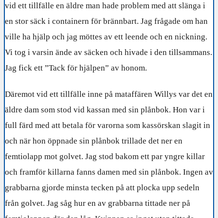
vid ett tillfälle en äldre man hade problem med att slänga i
en stor säck i containern för brännbart. Jag frågade om han
ville ha hjälp och jag möttes av ett leende och en nickning.
Vi tog i varsin ände av säcken och hivade i den tillsammans.
Jag fick ett ”Tack för hjälpen” av honom.
Däremot vid ett tillfälle inne på mataffären Willys var det en
äldre dam som stod vid kassan med sin plånbok. Hon var i
full färd med att betala för varorna som kassörskan slagit in
och när hon öppnade sin plånbok trillade det ner en
femtiolapp mot golvet. Jag stod bakom ett par yngre killar
och framför killarna fanns damen med sin plånbok. Ingen av
grabbarna gjorde minsta tecken på att plocka upp sedeln
från golvet. Jag såg hur en av grabbarna tittade ner på