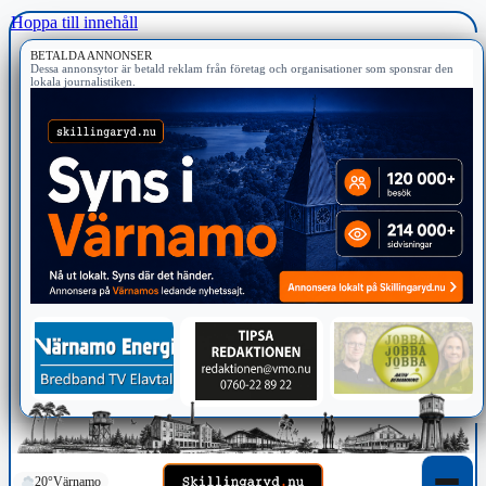
Hoppa till innehåll
BETALDA ANNONSER
Dessa annonsytor är betald reklam från företag och organisationer som sponsrar den
lokala journalistiken.
20°
Värnamo