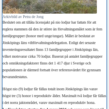
Arkivbild av Petra de Jong
Beslutet om att tillåta licensjakt på nio lodjur har fattats för att
reglera stammen då den är större än förvaltningsmålet som är fem
familjegrupper (honor med unge/ungar). Målet är beslutat av
Jönköpings läns viltförvaltningsdelegation. Enligt det senaste
inventeringsresultatet finns 13 familjegrupper i Jönköpings län,
vilket motsvarar cirka 70 lodjur. Baserat på antalet familjegrupper
och omräkningsfaktorer finns det 1 417 djur i Sverige och
populationen är därmed fortsatt över referensvärdet för gynnsam
bevarandestatus.
Högst nio (9) lodjur får fällas totalt inom Jönköpings län varav
högst tre (3) honor i reproduktiv ålder. Maximalt två lodjur får fällas
i det norra jaktområdet, varav maximalt en reproduktiv hona.