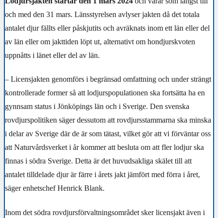
Lodjursjakten startar den 1 mars 2024
och varar som längst till
och med den 31 mars. Länsstyrelsen avlyser jakten då det totala
antalet djur fällts eller påskjutits och avräknats inom ett län eller del
av län eller om jakttiden löpt ut, alternativt om hondjurskvoten
uppnåtts i länet eller del av län.
– Licensjakten genomförs i begränsad omfattning och under strängt
kontrollerade former så att lodjurspopulationen ska fortsätta ha en
gynnsam status i Jönköpings län och i Sverige. Den svenska
rovdjurspolitiken säger dessutom att rovdjursstammarna ska minska
i delar av Sverige där de är som tätast, vilket gör att vi förväntar oss
att Naturvårdsverket i år kommer att besluta om att fler lodjur ska
finnas i södra Sverige. Detta är det huvudsakliga skälet till att
antalet tilldelade djur är färre i årets jakt jämfört med förra i året,
säger enhetschef Henrick Blank.
Inom det södra rovdjursförvaltningsområdet sker licensjakt även i