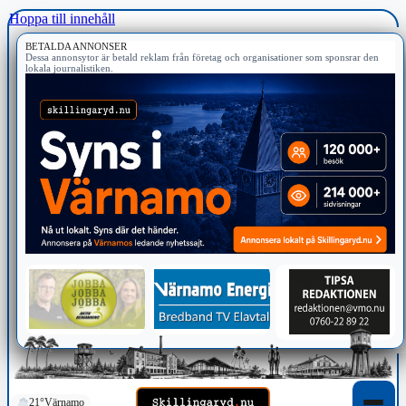
Hoppa till innehåll
BETALDA ANNONSER
Dessa annonsytor är betald reklam från företag och organisationer som sponsrar den
lokala journalistiken.
21°
Värnamo