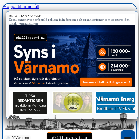
Hoppa till innehåll
BETALDA ANNONSER
Dessa annonsytor är betald reklam från företag och organisationer som sponsrar den
lokala journalistiken.
15°
Värnamo