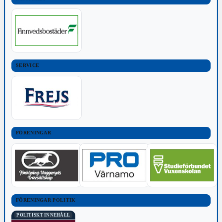
SERVICE
FÖRENINGAR
FÖRENINGAR POLITIK
POLITISKT INNEHÅLL