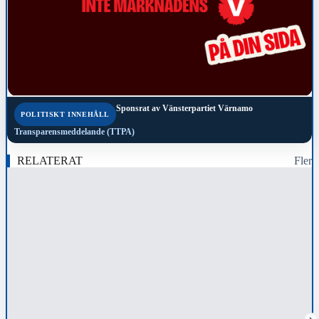
Sponsrat av
Vänsterpartiet Värnamo
POLITISKT INNEHÅLL
Transparensmeddelande (TTPA)
RELATERAT
Fler