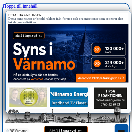
Hoppa till innehåll
BETALDA ANNONSER
Dessa annonsytor är betald reklam från företag och organisationer som sponsrar den
lokala journalistiken.
20°
Värnamo