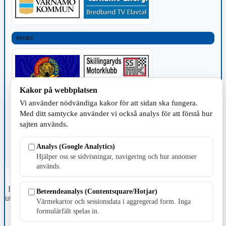
SPORT
Kakor på webbplatsen
Vi använder nödvändiga kakor för att sidan ska fungera.
TILLVERKNING
Med ditt samtycke använder vi också analys för att förstå hur
sajten används.
Analys (Google Analytics)
Hjälper oss se sidvisningar, navigering och hur annonser
används.
Fristående webbtidningsföretag grundat 1991 som sedan 2002 ger
Beteendeanalys (Contentsquare/Hotjar)
ut tidningen Skillingaryd.nu och 2010 lanserades Värnamo.nu. Från
Värmekartor och sessionsdata i aggregerad form. Inga
april 2026 omfattar Skillingaryd.nu tre kommuner: Gnosjö,
formulärfält spelas in.
Värnamo och Vaggeryds kommun.