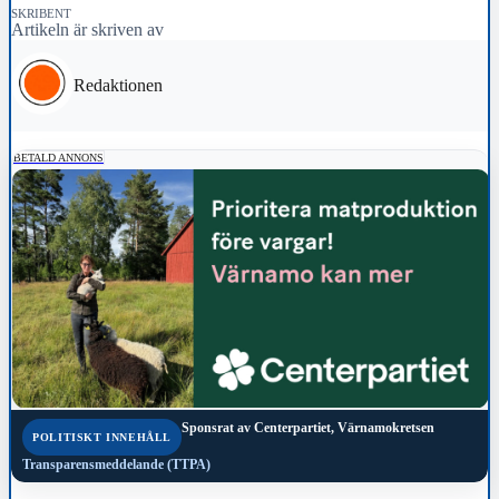
SKRIBENT
Artikeln är skriven av
Redaktionen
BETALD ANNONS
Sponsrat av
Centerpartiet, Värnamokretsen
POLITISKT INNEHÅLL
Transparensmeddelande (TTPA)