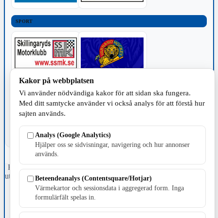
SPORT
Kakor på webbplatsen
TILLVERKNING
Vi använder nödvändiga kakor för att sidan ska fungera.
Med ditt samtycke använder vi också analys för att förstå hur
sajten används.
Analys (Google Analytics)
Hjälper oss se sidvisningar, navigering och hur annonser
används.
Fristående webbtidningsföretag grundat 1991 som sedan 2002 ger
ut tidningen Skillingaryd.nu och 2010 lanserades Värnamo.nu. Från
Beteendeanalys (Contentsquare/Hotjar)
april 2026 omfattar Skillingaryd.nu tre kommuner: Gnosjö,
Värmekartor och sessionsdata i aggregerad form. Inga
Värnamo och Vaggeryds kommun.
formulärfält spelas in.
Kontakta oss