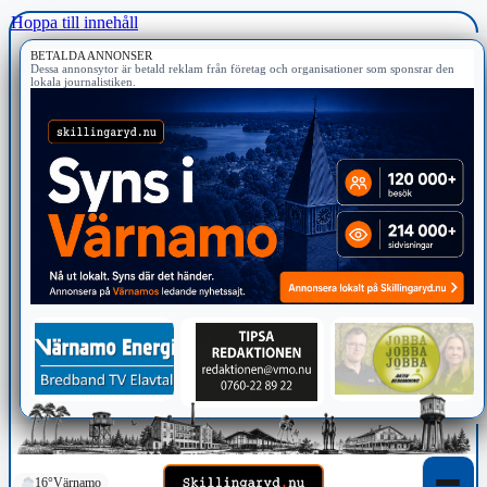
Hoppa till innehåll
BETALDA ANNONSER
Dessa annonsytor är betald reklam från företag och organisationer som sponsrar den
lokala journalistiken.
16°
Värnamo