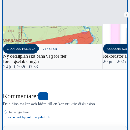
›
VÄRNAMO KOMMUN
NYHETER
VÄRNAMO KOM
Ny detaljplan ska bana väg för fler
Rekordstor and
företagsetableringar
20 juli, 2025 
24 juli, 2026 05:33
Kommentarer
0
Dela dina tankar och bidra till en konstruktiv diskussion.
♢
Håll en god ton.
Skriv sakligt och respektfullt.