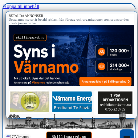
Hoppa till innehåll
BETALDA ANNONSER
Dessa annonsytor är betald reklam från företag och organisationer som sponsrar den
lokala journalistiken.
17°
Värnamo