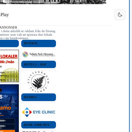
Play
 ANNONSER
i detta sidofält är reklam från de företag
ationer som valt att sponsra den lokala
iken i sin hemkommun.
E
DIVERSE
HOTELL - MAT
HANDEL
BANK-JOBB-HUS