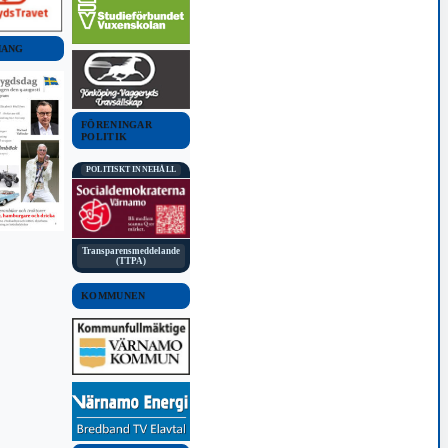
MANG
FÖRENINGAR
POLITIK
POLITISKT INNEHÅLL
Transparensmeddelande
(TTPA)
KOMMUNEN