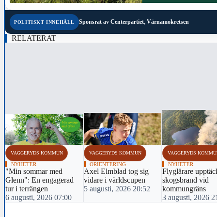
Sponsrat av
Centerpartiet, Värnamokretsen
POLITISKT INNEHÅLL
RELATERAT
‹
VAGGERYDS KOMMUN
VAGGERYDS KOMMUN
VAGGERYDS KOMMU
NYHETER
ORIENTERING
NYHETER
"Min sommar med
Axel Elmblad tog sig
Flyglärare upptäc
Glenn": En engagerad
vidare i världscupen
skogsbrand vid
tur i terrängen
5 augusti, 2026 20:52
kommungräns
6 augusti, 2026 07:00
3 augusti, 2026 2