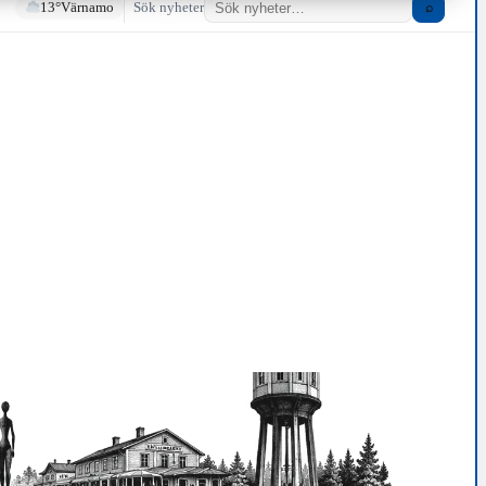
13°
Värnamo
Sök nyheter
⌕