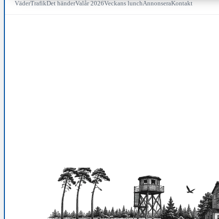
Väder
Trafik
Det händer
Valår 2026
Veckans lunch
Annonsera
Kontakt