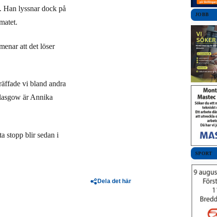
ös. Han lyssnar dock på
JOBB
matet.
menar att det löser
äffade vi bland andra
Glasgow är Annika
ta stopp blir sedan i
SPORT
Dela det här