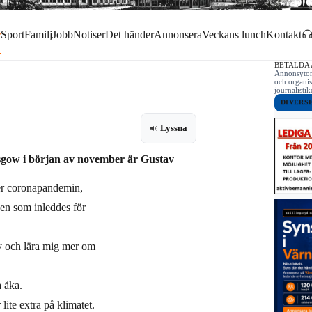
r
Sport
Familj
Jobb
Notiser
Det händer
Annonsera
Veckans lunch
Kontakt
BETALDA
Annonsytor 
och organis
journalist
DIVERS
Lyssna
asgow i början av november är Gustav
ter coronapandemin,
gen som inleddes för
lv och lära mig mer om
a åka.
 lite extra på klimatet.