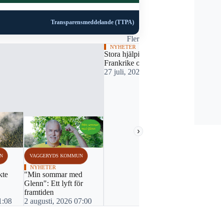
Transparensmeddelande (TTPA)
Fler
NYHETER
DEBATT
Stora hjälpinsatser i
Byt regering
Frankrike och Spanien
ungdomar s
27 juli, 2026 16:44
i Sverige få
26 juli, 20
›
N
VAGGERYDS KOMMUN
NYHETER
kte
"Min sommar med
Glenn": Ett lyft för
framtiden
1:08
2 augusti, 2026 07:00