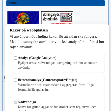
SPORT
Kakor på webbplatsen
Vi använder nödvändiga kakor för att sidan ska fungera.
TILLVERKNING
Med ditt samtycke använder vi också analys för att förstå hur
sajten används.
Analys (Google Analytics)
Hjälper oss se sidvisningar, navigering och hur annonser
används.
Fristående webbtidningsföretag grundat 1991 som sedan 2002 ger
Beteendeanalys (Contentsquare/Hotjar)
ut tidningen Skillingaryd.nu och 2010 lanserades Värnamo.nu. Från
Värmekartor och sessionsdata i aggregerad form. Inga
april 2026 omfattar Skillingaryd.nu tre kommuner: Gnosjö,
formulärfält spelas in.
Värnamo och Vaggeryds kommun.
Kontakta oss
Nödvändiga
E-post: redaktionen@skillingaryd.nu
Krävs för grundläggande funktioner som regionsval och
Postadress: Gisslaköp 1, 568 92 Skillingaryd