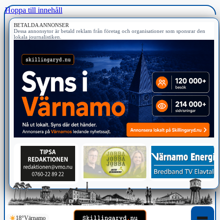
Hoppa till innehåll
BETALDA ANNONSER
Dessa annonsytor är betald reklam från företag och organisationer som sponsrar den
lokala journalistiken.
18°
Värnamo