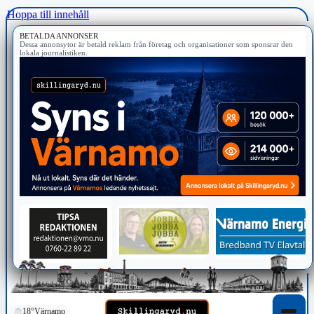
Hoppa till innehåll
BETALDA ANNONSER
Dessa annonsytor är betald reklam från företag och organisationer som sponsrar den
lokala journalistiken.
18°
Värnamo