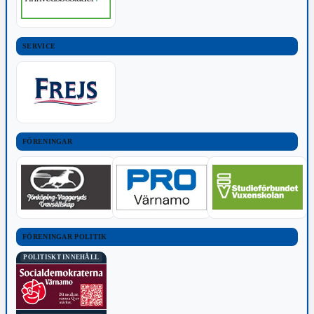
SERVICE
FÖRENINGAR
FÖRENINGAR POLITIK
POLITISKT INNEHÅLL