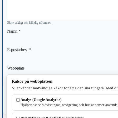
Skriv sakligt och håll dig till ämnet.
Namn
*
E-postadress
*
Webbplats
Kakor på webbplatsen
Spara mitt namn, min e-postadress och webbplats i denna webblä
Vi använder nödvändiga kakor för att sidan ska fungera. Med dit
kommentar.
Analys (Google Analytics)
Hjälper oss se sidvisningar, navigering och hur annonser används
Beteendeanalys (Contentsquare/Hotjar)