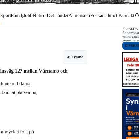
r
Sport
Familj
Jobb
Notiser
Det händer
Annonsera
Veckans lunch
Kontakt
BETALDA
Annonsytor 
och organis
journalist
DIVERS
Lyssna
 länsväg 127 mellan Värnamo och
h ute ur bilarna.
 lämnat platsen nu,
 var mycket folk på