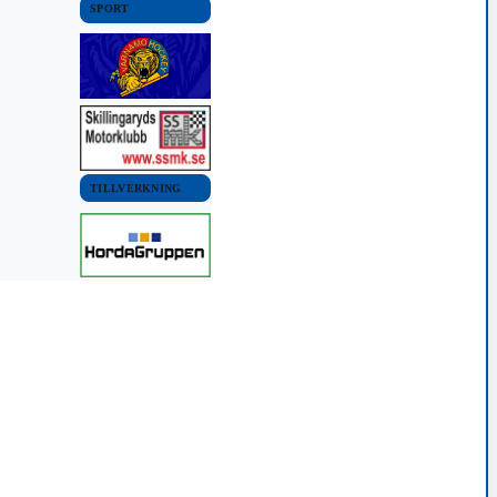
SPORT
TILLVERKNING
VÄRNAMO KOMMUN
a vid Råhult
018 23:03
NYHETER
Singelolycka vid Nydala
28 januari, 2018 08:26