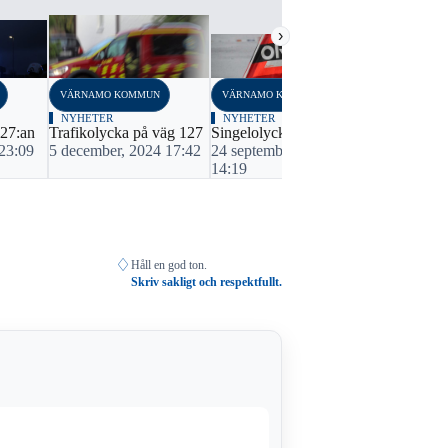
›
VÄRNAMO KOMMUN
VÄRNAMO KOMMUN
NYHETER
NYHETER
127:an
Trafikolycka på väg 127
Singelolycka på 127:an
 23:09
5 december, 2024 17:42
24 september, 2020
14:19
♢
Håll en god ton.
Skriv sakligt och respektfullt.