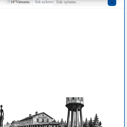
18°
Värnamo
Sök nyheter
⌕