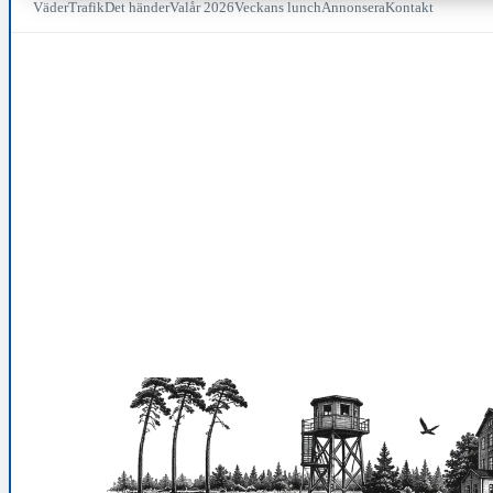
Väder
Trafik
Det händer
Valår 2026
Veckans lunch
Annonsera
Kontakt