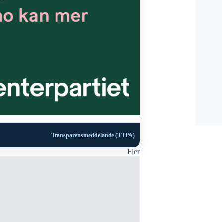
Transparensmeddelande (TTPA)
Fler
BLÅLJUS
Singelolyck
25 april, 2