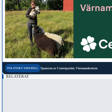
Sponsrat av
Centerpartiet, Värnamokretsen
POLITISKT INNEHÅLL
RELATERAT