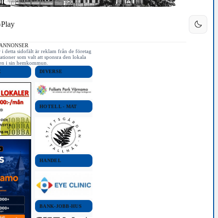
Play
 ANNONSER
i detta sidofält är reklam från de företag
ationer som valt att sponsra den lokala
iken i sin hemkommun.
E
DIVERSE
HOTELL - MAT
HANDEL
BANK-JOBB-HUS