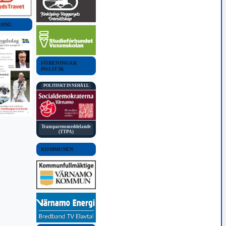
MANG
FÖRENINGAR
POLITIK
POLITISKT INNEHÅLL
Transparensmeddelande
(TTPA)
KOMMUNEN