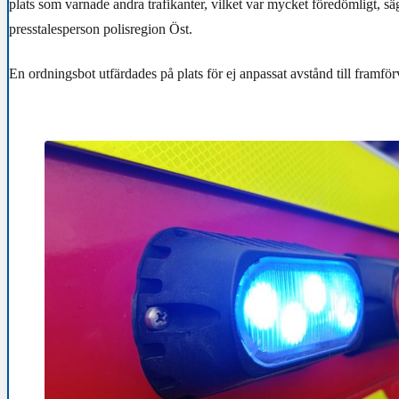
plats som varnade andra trafikanter, vilket var mycket föredömligt, sä
presstalesperson polisregion Öst.
En ordningsbot utfärdades på plats för ej anpassat avstånd till framfö