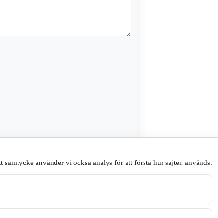
sare till nästa gång jag skriver en
t samtycke använder vi också analys för att förstå hur sajten används.
.