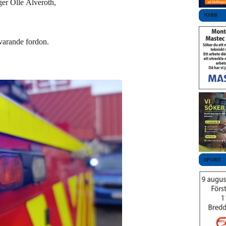
ger Olle Älveroth,
JOBB
rvarande fordon.
SPORT